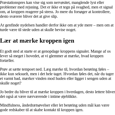
Præstationspres kan vise sig som nervøsitet, manglende lyst eller
problemer med rejsning. Det er ikke et tegn på svaghed, men et signal
om, at kroppen reagerer på stress. Jo mere du forsøger at kontrollere,
desto sværere bliver det at give slip.
At genfinde nydelsen handler derfor ikke om at yde mere – men om at
turde være til stede uden at skulle bevise noget.
Lær at mærke kroppen igen
Et godt sted at starte er at genopdage kroppens signaler. Mange af os
lever så meget i hovedet, at vi glemmer at mærke, hvad kroppen
fortæller.
Prøv at sætte tempoet ned. Læg mærke til, hvordan berøring føles –
ikke kun seksuelt, men i det hele taget. Hvordan føles det, når du tager
et varmt bad, mærker vinden mod huden eller ligger i sengen uden at
skulle noget?
Jo bedre du bliver til at mærke kroppen i hverdagen, desto lettere bliver
det også at være nærværende i intime øjeblikke.
Mindfulness, åndedrætsøvelser eller let berøring uden mål kan være
gode redskaber til at skabe kontakt til kroppen igen.