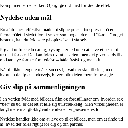
Komplimenter der virker: Oprigtige ord med forførende effekt
Nydelse uden mål
En af de mest effektive måder at slippe præstationspresset på er at
fjerne målet. I stedet for at se sex som noget, der skal “føre til” noget
bestemt, kan du fokusere på oplevelsen i sig selv.
Prøv at udforske berøring, kys og nærhed uden at have et bestemt
resultat for øje. Det kan føles uvant i starten, men det giver plads til at
opdage nye former for nydelse – både fysisk og mentalt.
Når du ikke længere måler succes i, hvad der sker til sidst, men i
hvordan det føles undervejs, bliver intimiteten mere fri og ægte.
Giv slip på sammenligningen
I en verden fyldt med billeder, film og forestillinger om, hvordan sex
“bør” se ud, er det let at føle sig utilstrækkelig. Men virkeligheden er
langt mere mangfoldig end de idealer, vi præsenteres for.
Nydelse handler ikke om at leve op til et billede, men om at finde ud
af, hvad der føles rigtigt for dig og din partner.