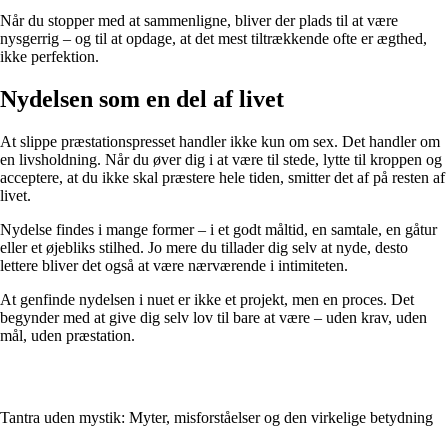
Når du stopper med at sammenligne, bliver der plads til at være
nysgerrig – og til at opdage, at det mest tiltrækkende ofte er ægthed,
ikke perfektion.
Nydelsen som en del af livet
At slippe præstationspresset handler ikke kun om sex. Det handler om
en livsholdning. Når du øver dig i at være til stede, lytte til kroppen og
acceptere, at du ikke skal præstere hele tiden, smitter det af på resten af
livet.
Nydelse findes i mange former – i et godt måltid, en samtale, en gåtur
eller et øjebliks stilhed. Jo mere du tillader dig selv at nyde, desto
lettere bliver det også at være nærværende i intimiteten.
At genfinde nydelsen i nuet er ikke et projekt, men en proces. Det
begynder med at give dig selv lov til bare at være – uden krav, uden
mål, uden præstation.
Tantra uden mystik: Myter, misforståelser og den virkelige betydning