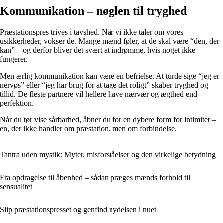
Kommunikation – nøglen til tryghed
Præstationspres trives i tavshed. Når vi ikke taler om vores
usikkerheder, vokser de. Mange mænd føler, at de skal være “den, der
kan” – og derfor bliver det svært at indrømme, hvis noget ikke
fungerer.
Men ærlig kommunikation kan være en befrielse. At turde sige “jeg er
nervøs” eller “jeg har brug for at tage det roligt” skaber tryghed og
tillid. De fleste partnere vil hellere have nærvær og ægthed end
perfektion.
Når du tør vise sårbarhed, åbner du for en dybere form for intimitet –
en, der ikke handler om præstation, men om forbindelse.
Tantra uden mystik: Myter, misforståelser og den virkelige betydning
Fra opdragelse til åbenhed – sådan præges mænds forhold til
sensualitet
Slip præstationspresset og genfind nydelsen i nuet