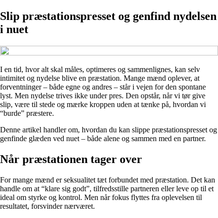
Slip præstationspresset og genfind nydelsen
i nuet
I en tid, hvor alt skal måles, optimeres og sammenlignes, kan selv
intimitet og nydelse blive en præstation. Mange mænd oplever, at
forventninger – både egne og andres – står i vejen for den spontane
lyst. Men nydelse trives ikke under pres. Den opstår, når vi tør give
slip, være til stede og mærke kroppen uden at tænke på, hvordan vi
“burde” præstere.
Denne artikel handler om, hvordan du kan slippe præstationspresset og
genfinde glæden ved nuet – både alene og sammen med en partner.
Når præstationen tager over
For mange mænd er seksualitet tæt forbundet med præstation. Det kan
handle om at “klare sig godt”, tilfredsstille partneren eller leve op til et
ideal om styrke og kontrol. Men når fokus flyttes fra oplevelsen til
resultatet, forsvinder nærværet.