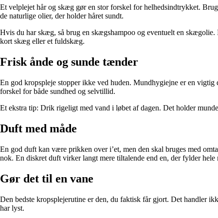
Et velplejet hår og skæg gør en stor forskel for helhedsindtrykket. Brug
de naturlige olier, der holder håret sundt.
Hvis du har skæg, så brug en skægshampoo og eventuelt en skægolie. De
kort skæg eller et fuldskæg.
Frisk ånde og sunde tænder
En god kropspleje stopper ikke ved huden. Mundhygiejne er en vigtig de
forskel for både sundhed og selvtillid.
Et ekstra tip: Drik rigeligt med vand i løbet af dagen. Det holder mund
Duft med måde
En god duft kan være prikken over i’et, men den skal bruges med omtank
nok. En diskret duft virker langt mere tiltalende end en, der fylder hel
Gør det til en vane
Den bedste kropsplejerutine er den, du faktisk får gjort. Det handler i
har lyst.