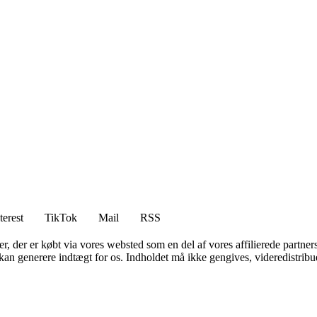
terest
TikTok
Mail
RSS
ter, der er købt via vores websted som en del af vores affilierede partne
 kan generere indtægt for os. Indholdet må ikke gengives, videredistribue