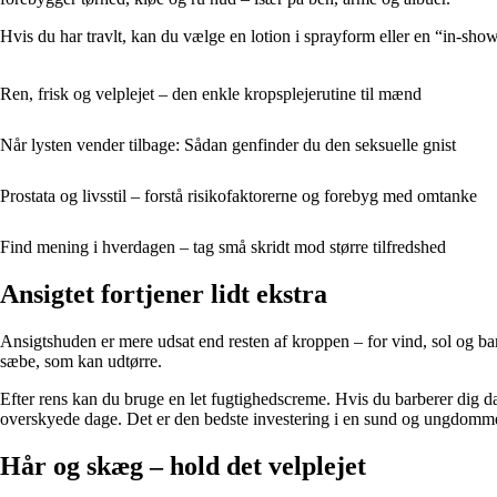
Hvis du har travlt, kan du vælge en lotion i sprayform eller en “in-showe
Ren, frisk og velplejet – den enkle kropsplejerutine til mænd
Når lysten vender tilbage: Sådan genfinder du den seksuelle gnist
Prostata og livsstil – forstå risikofaktorerne og forebyg med omtanke
Find mening i hverdagen – tag små skridt mod større tilfredshed
Ansigtet fortjener lidt ekstra
Ansigtshuden er mere udsat end resten af kroppen – for vind, sol og ba
sæbe, som kan udtørre.
Efter rens kan du bruge en let fugtighedscreme. Hvis du barberer dig d
overskyede dage. Det er den bedste investering i en sund og ungdomm
Hår og skæg – hold det velplejet