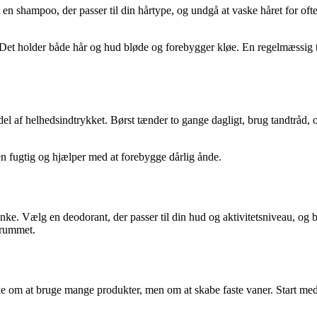
 en shampoo, der passer til din hårtype, og undgå at vaske håret for oft
t holder både hår og hud bløde og forebygger kløe. En regelmæssig trim
l af helhedsindtrykket. Børst tænder to gange dagligt, brug tandtråd, 
en fugtig og hjælper med at forebygge dårlig ånde.
e. Vælg en deodorant, der passer til din hud og aktivitetsniveau, og b
e rummet.
kke om at bruge mange produkter, men om at skabe faste vaner. Start med 