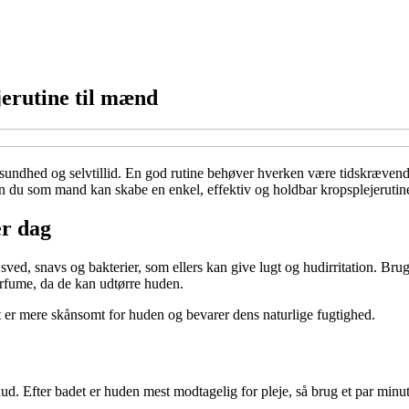
jerutine til mænd
sundhed og selvtillid. En god rutine behøver hverken være tidskrævend
dan du som mand kan skabe en enkel, effektiv og holdbar kropsplejerutin
er dag
r sved, snavs og bakterier, som ellers kan give lugt og hudirritation. Br
arfume, da de kan udtørre huden.
et er mere skånsomt for huden og bevarer dens naturlige fugtighed.
 Efter badet er huden mest modtagelig for pleje, så brug et par minutte