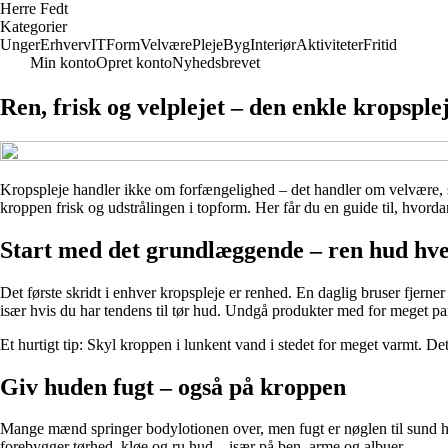
Herre Fedt
Kategorier
Unger
Erhverv
IT
Form
Velvære
Pleje
Byg
Interiør
Aktiviteter
Fritid
Min konto
Opret konto
Nyhedsbrevet
Ren, frisk og velplejet – den enkle kropsple
Kropspleje handler ikke om forfængelighed – det handler om velvære, 
kroppen frisk og udstrålingen i topform. Her får du en guide til, hvor
Start med det grundlæggende – ren hud hv
Det første skridt i enhver kropspleje er renhed. En daglig bruser fjerne
især hvis du har tendens til tør hud. Undgå produkter med for meget p
Et hurtigt tip: Skyl kroppen i lunkent vand i stedet for meget varmt. D
Giv huden fugt – også på kroppen
Mange mænd springer bodylotionen over, men fugt er nøglen til sund hud.
forebygger tørhed, kløe og ru hud – især på ben, arme og albuer.