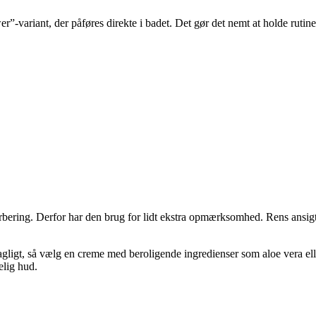
r”-variant, der påføres direkte i badet. Det gør det nemt at holde rutine
rbering. Derfor har den brug for lidt ekstra opmærksomhed. Rens ansigt
agligt, så vælg en creme med beroligende ingredienser som aloe vera ell
elig hud.