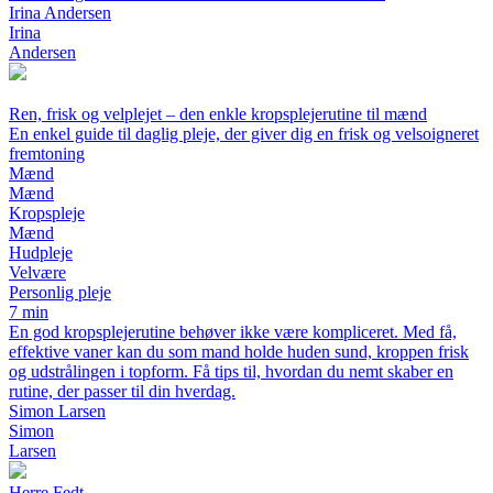
Irina Andersen
Irina
Andersen
Ren, frisk og velplejet – den enkle kropsplejerutine til mænd
En enkel guide til daglig pleje, der giver dig en frisk og velsoigneret
fremtoning
Mænd
Mænd
Kropspleje
Mænd
Hudpleje
Velvære
Personlig pleje
7 min
En god kropsplejerutine behøver ikke være kompliceret. Med få,
effektive vaner kan du som mand holde huden sund, kroppen frisk
og udstrålingen i topform. Få tips til, hvordan du nemt skaber en
rutine, der passer til din hverdag.
Simon Larsen
Simon
Larsen
Herre Fedt