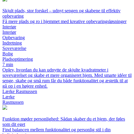
Skjult plads, stor forskel – udnyt sengen og skabene til effektiv
opbevaring
Få mere plads og ro i hjemmet med kreative opbevaringsløsninger
Interiør
Interiør
Opbevaring
Indretning
Soveværelse
Bolig
Pladsoptimering
7 min
Oplev, hvordan du kan udnytte de skjulte kvadratmeter i
soveværelset og skabe et mere organiseret hjem. Med smarte idéer til
senge, skabe og små rum får du både funktionalitet og æstetik til at
gå op i en højere enhed.
Lærke Rasmussen
Lærke
Rasmussen
Funktion møder personlighed: Sådan skaber du et hjem, der føles
som dit eget
Find balancen mellem funktionalitet og personlig stil i din