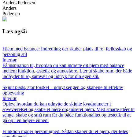
Anders Pedersen
Anders
Pedersen
Læs også:
Hjem med balance: Indretning der skaber plads til ro, fællesskab og
personlig stil
Interiør
Få inspiration til, hvordan du kan indrette dit hjem med balance
mellem funktion, æstetik og atmosfære. Lær at skabe rum, der både
indbyder til ro, samvær og udtryk for din egen stil.
Skjult plads, stor forskel – udnyt sengen og skabene til effektiv
opbevaring
Interiør
Oplev, hvordan du kan udnytte de skjulte kvadratmeter i
soveværelset og skabe et mere organiseret hjem. Med smarte idéer til
senge, skabe og små rum får du både funktionalitet og æstetik til at
gå op i en højere enhed.
Funktion møder personlighed: Sådan skaber du et hjem, der føles
som dit eget