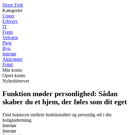
Herre Fedt
Kategorier
Unger
Erhverv
IT
Form
Velvære
Pleje
Byg
Interiør
Aktiviteter
Fritid
Min konto
Opret konto
Nyhedsbrevet
Funktion møder personlighed: Sådan
skaber du et hjem, der føles som dit eget
Find balancen mellem funktionalitet og personlig stil i din
boligindretning
Interiør
Interiør