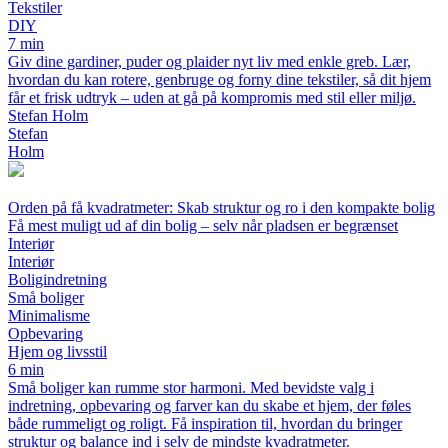
Tekstiler
DIY
7 min
Giv dine gardiner, puder og plaider nyt liv med enkle greb. Lær,
hvordan du kan rotere, genbruge og forny dine tekstiler, så dit hjem
får et frisk udtryk – uden at gå på kompromis med stil eller miljø.
Stefan Holm
Stefan
Holm
Orden på få kvadratmeter: Skab struktur og ro i den kompakte bolig
Få mest muligt ud af din bolig – selv når pladsen er begrænset
Interiør
Interiør
Boligindretning
Små boliger
Minimalisme
Opbevaring
Hjem og livsstil
6 min
Små boliger kan rumme stor harmoni. Med bevidste valg i
indretning, opbevaring og farver kan du skabe et hjem, der føles
både rummeligt og roligt. Få inspiration til, hvordan du bringer
struktur og balance ind i selv de mindste kvadratmeter.