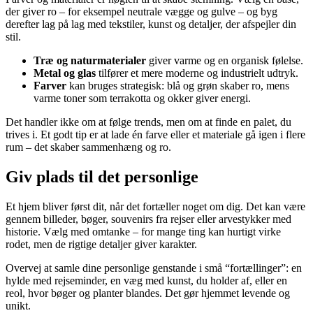
der giver ro – for eksempel neutrale vægge og gulve – og byg
derefter lag på lag med tekstiler, kunst og detaljer, der afspejler din
stil.
Træ og naturmaterialer
giver varme og en organisk følelse.
Metal og glas
tilfører et mere moderne og industrielt udtryk.
Farver
kan bruges strategisk: blå og grøn skaber ro, mens
varme toner som terrakotta og okker giver energi.
Det handler ikke om at følge trends, men om at finde en palet, du
trives i. Et godt tip er at lade én farve eller et materiale gå igen i flere
rum – det skaber sammenhæng og ro.
Giv plads til det personlige
Et hjem bliver først dit, når det fortæller noget om dig. Det kan være
gennem billeder, bøger, souvenirs fra rejser eller arvestykker med
historie. Vælg med omtanke – for mange ting kan hurtigt virke
rodet, men de rigtige detaljer giver karakter.
Overvej at samle dine personlige genstande i små “fortællinger”: en
hylde med rejseminder, en væg med kunst, du holder af, eller en
reol, hvor bøger og planter blandes. Det gør hjemmet levende og
unikt.