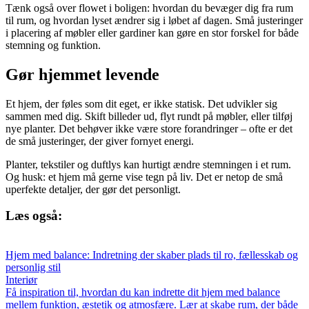
Tænk også over flowet i boligen: hvordan du bevæger dig fra rum
til rum, og hvordan lyset ændrer sig i løbet af dagen. Små justeringer
i placering af møbler eller gardiner kan gøre en stor forskel for både
stemning og funktion.
Gør hjemmet levende
Et hjem, der føles som dit eget, er ikke statisk. Det udvikler sig
sammen med dig. Skift billeder ud, flyt rundt på møbler, eller tilføj
nye planter. Det behøver ikke være store forandringer – ofte er det
de små justeringer, der giver fornyet energi.
Planter, tekstiler og duftlys kan hurtigt ændre stemningen i et rum.
Og husk: et hjem må gerne vise tegn på liv. Det er netop de små
uperfekte detaljer, der gør det personligt.
Læs også:
Hjem med balance: Indretning der skaber plads til ro, fællesskab og
personlig stil
Interiør
Få inspiration til, hvordan du kan indrette dit hjem med balance
mellem funktion, æstetik og atmosfære. Lær at skabe rum, der både