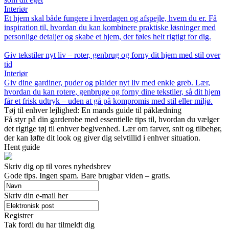
Interiør
Et hjem skal både fungere i hverdagen og afspejle, hvem du er. Få
inspiration til, hvordan du kan kombinere praktiske løsninger med
personlige detaljer og skabe et hjem, der føles helt rigtigt for dig.
Giv tekstiler nyt liv – roter, genbrug og forny dit hjem med stil over
tid
Interiør
Giv dine gardiner, puder og plaider nyt liv med enkle greb. Lær,
hvordan du kan rotere, genbruge og forny dine tekstiler, så dit hjem
får et frisk udtryk – uden at gå på kompromis med stil eller miljø.
Tøj til enhver lejlighed: En mands guide til påklædning
Få styr på din garderobe med essentielle tips til, hvordan du vælger
det rigtige tøj til enhver begivenhed. Lær om farver, snit og tilbehør,
der kan løfte dit look og giver dig selvtillid i enhver situation.
Hent guide
Skriv dig op til vores nyhedsbrev
Gode tips. Ingen spam. Bare brugbar viden – gratis.
Skriv din e-mail her
Registrer
Tak fordi du har tilmeldt dig