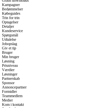
Gratis downloads
Kampagner
Bedømmelser
Købeguides
Trin for trin
Optagelser
Detaljer
Kundeservice
Spørgsmål
Udtalelse
Jobopslag
Giv et tip
Bruger
Min bruger
Løsning
Prisniveau
Værdier
Løsninger
Partnerskab
Sponsor
Annoncepartner
Formidler
Teammedlem
Medier
Kom i kontakt