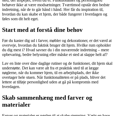
sted, der afspejler, hvem du er. Funktionalitet og personlighed
behøver ikke at være modsætninger. Tværtimod opstår den bedste
indretning, når de to går hånd i hånd. Her får du inspiration til,
hvordan du kan skabe et hjem, der både fungerer i hverdagen og
føles som dit helt eget.
Start med at forstå dine behov
Før du kaster dig ud i farver, møbler og dekorationer, er det værd at
overveje, hvordan du faktisk bruger dit hjem. Hvilke rum opholder
du dig mest i? Hvad savner du i din nuværende indretning – mere
opbevaring, bedre belysning eller måske et sted at slappe helt af?
Lav en liste over dine daglige rutiner og de funktioner, dit hjem skal
understøtte. Det kan være alt fra et praktisk sted til at lægge
nøglerne, når du kommer hjem, til en arbejdsplads, der ikke
overtager hele stuen. Når funktionaliteten er på plads, bliver det
lettere at tilføje personlighed uden at gå på kompromis med
hverdagen.
Skab sammenhæng med farver og
materialer
Farver og materialer er nøglen til at skabe stemning. Vælg en base,