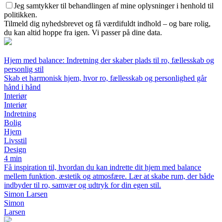
Jeg samtykker til behandlingen af mine oplysninger i henhold til
politikken.
Tilmeld dig nyhedsbrevet og få værdifuldt indhold – og bare rolig,
du kan altid hoppe fra igen. Vi passer på dine data.
Hjem med balance: Indretning der skaber plads til ro, fællesskab og
personlig stil
Skab et harmonisk hjem, hvor ro, fællesskab og personlighed går
hånd i hånd
Interiør
Interiør
Indretning
Bolig
Hjem
Livsstil
Design
4 min
Få inspiration til, hvordan du kan indrette dit hjem med balance
mellem funktion, æstetik og atmosfære. Lær at skabe rum, der både
indbyder til ro, samvær og udtryk for din egen stil.
Simon Larsen
Simon
Larsen