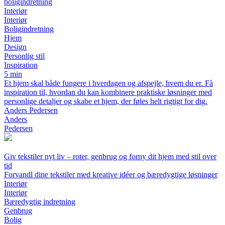
boligindretning
Interiør
Interiør
Boligindretning
Hjem
Design
Personlig stil
Inspiration
5 min
Et hjem skal både fungere i hverdagen og afspejle, hvem du er. Få
inspiration til, hvordan du kan kombinere praktiske løsninger med
personlige detaljer og skabe et hjem, der føles helt rigtigt for dig.
Anders Pedersen
Anders
Pedersen
Giv tekstiler nyt liv – roter, genbrug og forny dit hjem med stil over
tid
Forvandl dine tekstiler med kreative idéer og bæredygtige løsninger
Interiør
Interiør
Bæredygtig indretning
Genbrug
Bolig