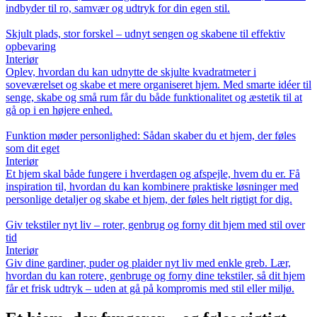
indbyder til ro, samvær og udtryk for din egen stil.
Skjult plads, stor forskel – udnyt sengen og skabene til effektiv
opbevaring
Interiør
Oplev, hvordan du kan udnytte de skjulte kvadratmeter i
soveværelset og skabe et mere organiseret hjem. Med smarte idéer til
senge, skabe og små rum får du både funktionalitet og æstetik til at
gå op i en højere enhed.
Funktion møder personlighed: Sådan skaber du et hjem, der føles
som dit eget
Interiør
Et hjem skal både fungere i hverdagen og afspejle, hvem du er. Få
inspiration til, hvordan du kan kombinere praktiske løsninger med
personlige detaljer og skabe et hjem, der føles helt rigtigt for dig.
Giv tekstiler nyt liv – roter, genbrug og forny dit hjem med stil over
tid
Interiør
Giv dine gardiner, puder og plaider nyt liv med enkle greb. Lær,
hvordan du kan rotere, genbruge og forny dine tekstiler, så dit hjem
får et frisk udtryk – uden at gå på kompromis med stil eller miljø.