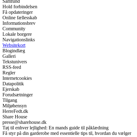
Samfund
Hold forbindelsen
Få opdateringer
Online fællesskab
Informationsbrev
Community
Lokale borgere
Navigationslinks
Websitekort
Blogindlæg
Galleri
Tekstunivers
RSS-feed
Regler
Internetcookies
Datapolitik
Ejerskab
Forudsætninger
Tilgang
Miljøhensyn
HerreFedt.dk
Share House
presse@sharehouse.dk
Tøj til enhver lejlighed: En mands guide til påklædning
Få styr på din garderobe med essentielle tips til, hvordan du vælger