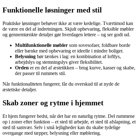
Funktionelle løsninger med stil
Praktiske løsninger behøver ikke at være kedelige. Tværtimod kan
de være en del af indretningen. Skjult opbevaring, fleksible møbler
og gennemtænkte detaljer gør hverdagen lettere – og ser godt ud.
Multifunktionelle møbler
som sovesofaer, foldbare borde
eller bænke med opbevaring er ideelle i mindre boliger.
Belysning
bør tænkes i lag: en kombination af loftlys,
arbejdslys og stemningslys giver fleksibilitet.
Orden
er en del af æstetikken – brug kurve, kasser og skabe,
der passer til rummets stil.
Når funktionaliteten fungerer, får du overskud til at nyde de
æstetiske detaljer.
Skab zoner og rytme i hjemmet
Et hjem fungerer bedst, når det har en naturlig rytme. Del rummene
op i zoner efter funktion – et sted til arbejde, et sted til afslapning, et
sted til samvær. Selv i små lejligheder kan du skabe tydelige
overgange med tæpper, belysning eller møblering.