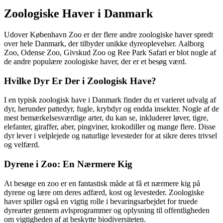
Zoologiske Haver i Danmark
Udover København Zoo er der flere andre zoologiske haver spredt
over hele Danmark, der tilbyder unikke dyreoplevelser. Aalborg
Zoo, Odense Zoo, Givskud Zoo og Ree Park Safari er blot nogle af
de andre populære zoologiske haver, der er et besøg værd.
Hvilke Dyr Er Der i Zoologisk Have?
I en typisk zoologisk have i Danmark finder du et varieret udvalg af
dyr, herunder pattedyr, fugle, krybdyr og endda insekter. Nogle af de
mest bemærkelsesværdige arter, du kan se, inkluderer løver, tigre,
elefanter, giraffer, aber, pingviner, krokodiller og mange flere. Disse
dyr lever i velplejede og naturlige levesteder for at sikre deres trivsel
og velfærd.
Dyrene i Zoo: En Nærmere Kig
At besøge en zoo er en fantastisk måde at få et nærmere kig på
dyrene og lære om deres adfærd, kost og levesteder. Zoologiske
haver spiller også en vigtig rolle i bevaringsarbejdet for truede
dyrearter gennem avlsprogrammer og oplysning til offentligheden
om vigtigheden af at beskytte biodiversiteten.