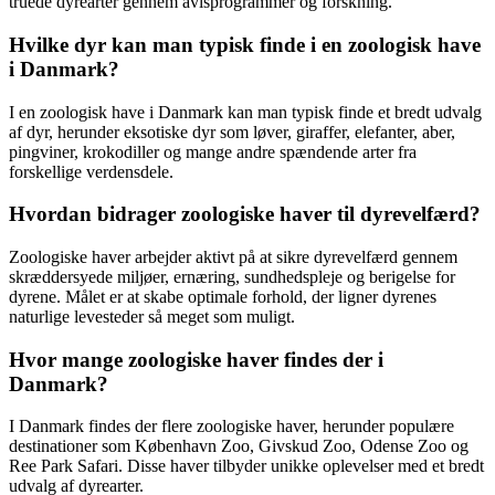
truede dyrearter gennem avlsprogrammer og forskning.
Hvilke dyr kan man typisk finde i en zoologisk have
i Danmark?
I en zoologisk have i Danmark kan man typisk finde et bredt udvalg
af dyr, herunder eksotiske dyr som løver, giraffer, elefanter, aber,
pingviner, krokodiller og mange andre spændende arter fra
forskellige verdensdele.
Hvordan bidrager zoologiske haver til dyrevelfærd?
Zoologiske haver arbejder aktivt på at sikre dyrevelfærd gennem
skræddersyede miljøer, ernæring, sundhedspleje og berigelse for
dyrene. Målet er at skabe optimale forhold, der ligner dyrenes
naturlige levesteder så meget som muligt.
Hvor mange zoologiske haver findes der i
Danmark?
I Danmark findes der flere zoologiske haver, herunder populære
destinationer som København Zoo, Givskud Zoo, Odense Zoo og
Ree Park Safari. Disse haver tilbyder unikke oplevelser med et bredt
udvalg af dyrearter.