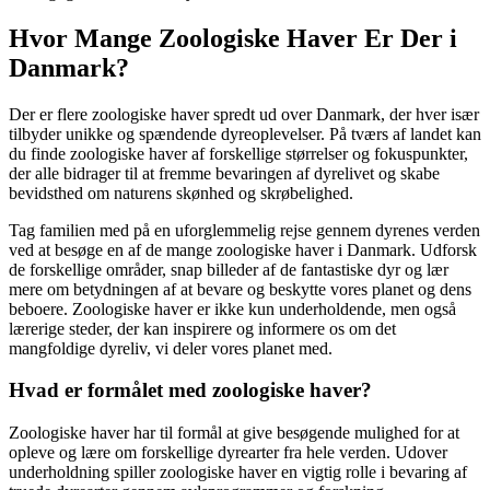
Hvor Mange Zoologiske Haver Er Der i
Danmark?
Der er flere zoologiske haver spredt ud over Danmark, der hver især
tilbyder unikke og spændende dyreoplevelser. På tværs af landet kan
du finde zoologiske haver af forskellige størrelser og fokuspunkter,
der alle bidrager til at fremme bevaringen af dyrelivet og skabe
bevidsthed om naturens skønhed og skrøbelighed.
Tag familien med på en uforglemmelig rejse gennem dyrenes verden
ved at besøge en af de mange zoologiske haver i Danmark. Udforsk
de forskellige områder, snap billeder af de fantastiske dyr og lær
mere om betydningen af at bevare og beskytte vores planet og dens
beboere. Zoologiske haver er ikke kun underholdende, men også
lærerige steder, der kan inspirere og informere os om det
mangfoldige dyreliv, vi deler vores planet med.
Hvad er formålet med zoologiske haver?
Zoologiske haver har til formål at give besøgende mulighed for at
opleve og lære om forskellige dyrearter fra hele verden. Udover
underholdning spiller zoologiske haver en vigtig rolle i bevaring af