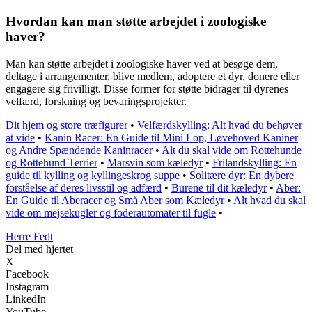
Hvordan kan man støtte arbejdet i zoologiske
haver?
Man kan støtte arbejdet i zoologiske haver ved at besøge dem,
deltage i arrangementer, blive medlem, adoptere et dyr, donere eller
engagere sig frivilligt. Disse former for støtte bidrager til dyrenes
velfærd, forskning og bevaringsprojekter.
Dit hjem og store træfigurer
•
Velfærdskylling: Alt hvad du behøver
at vide
•
Kanin Racer: En Guide til Mini Lop, Løvehoved Kaniner
og Andre Spændende Kaninracer
•
Alt du skal vide om Rottehunde
og Rottehund Terrier
•
Marsvin som kæledyr
•
Frilandskylling: En
guide til kylling og kyllingeskrog suppe
•
Solitære dyr: En dybere
forståelse af deres livsstil og adfærd
•
Burene til dit kæledyr
•
Aber:
En Guide til Aberacer og Små Aber som Kæledyr
•
Alt hvad du skal
vide om mejsekugler og foderautomater til fugle
•
Herre Fedt
Del med hjertet
X
Facebook
Instagram
LinkedIn
YouTube