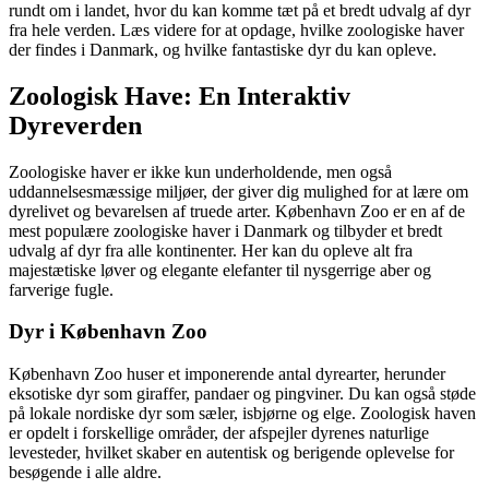
rundt om i landet, hvor du kan komme tæt på et bredt udvalg af dyr
fra hele verden. Læs videre for at opdage, hvilke zoologiske haver
der findes i Danmark, og hvilke fantastiske dyr du kan opleve.
Zoologisk Have: En Interaktiv
Dyreverden
Zoologiske haver er ikke kun underholdende, men også
uddannelsesmæssige miljøer, der giver dig mulighed for at lære om
dyrelivet og bevarelsen af truede arter. København Zoo er en af de
mest populære zoologiske haver i Danmark og tilbyder et bredt
udvalg af dyr fra alle kontinenter. Her kan du opleve alt fra
majestætiske løver og elegante elefanter til nysgerrige aber og
farverige fugle.
Dyr i København Zoo
København Zoo huser et imponerende antal dyrearter, herunder
eksotiske dyr som giraffer, pandaer og pingviner. Du kan også støde
på lokale nordiske dyr som sæler, isbjørne og elge. Zoologisk haven
er opdelt i forskellige områder, der afspejler dyrenes naturlige
levesteder, hvilket skaber en autentisk og berigende oplevelse for
besøgende i alle aldre.