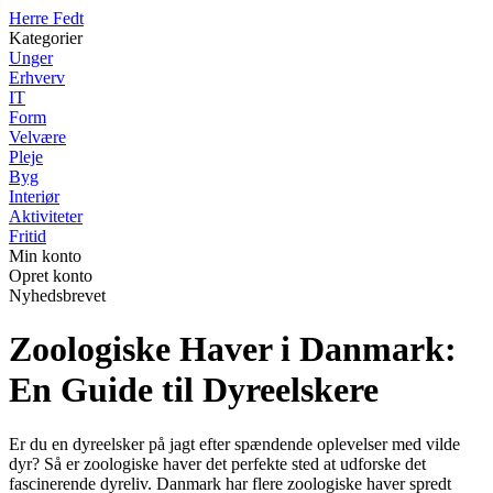
Herre Fedt
Kategorier
Unger
Erhverv
IT
Form
Velvære
Pleje
Byg
Interiør
Aktiviteter
Fritid
Min konto
Opret konto
Nyhedsbrevet
Zoologiske Haver i Danmark:
En Guide til Dyreelskere
Er du en dyreelsker på jagt efter spændende oplevelser med vilde
dyr? Så er zoologiske haver det perfekte sted at udforske det
fascinerende dyreliv. Danmark har flere zoologiske haver spredt