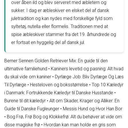
over åben ild og blev serveret med æbletern og
sukker. I dag er æbleskiver en elsket del af dansk
juletradition og kan nydes med forskellige fyld som
syltetøj, nutella eller flormelis. Traditionen med at
spise æbleskiver stammer fra det 19. århundrede og
er fortsat en hyggelig del af dansk jul.
Berner Sennen Golden Retriever Mix: En guide til den
ultimative familiehund
•
Kaniners levetid og pasning: Alt hvad
du skal vide om kaniner
•
Dyrlæge Job: Bliv Dyrlæge Og Læs
Til Dyrlæge
•
Hesteloven og boksstørrelse
•
Top 10 Kæledyr
i Danmark: Fortrukkende Kæledyr til Danske Husstande
•
Burene til dit kæledyr
•
Alt om Skader, Krager og Alliker: En
Guide til Danske Fugleunger
•
Messis Hund og Hvor Han Bor
•
Bog Frø, Frø Bog og Klokkefrø: Alt du behøver at vide om
disse magiske frø
•
Hvordan kan man holde en gris som