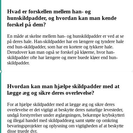
Hvad er forskellen mellem han- og
hunskildpadder, og hvordan kan man kende
forskel på dem?
En måde at skelne mellem han- og hunskildpadder er ved at se
på deres hale. Han-skildpadder har en længere og tyndere hale
end hun-skildpadder, som har en kortere og tykkere hale.
Derudover kan man også se forskel på kløerne, hvor han-
skildpadder ofte har længere og mere buede kløer end hun-
skildpadder.
Hvordan kan man hjælpe skildpadder med at
lægge æg og sikre deres overlevelse?
For at hjælpe skildpadder med at lægge æg og sikre deres
overlevelse er det vigtigt at beskytte deres naturlige levesteder,
undgå forstyrrelser under æglægningen, bekæmpe krybskytteri
og illegal handel med skildpaddeæg samt støtte op omkring
bevaringsprojekter og oplysning om vigtigheden af at beskytte
disse truede dyr.