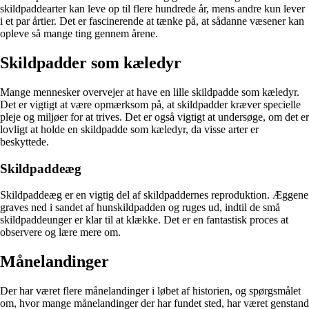
skildpaddearter kan leve op til flere hundrede år, mens andre kun lever
i et par årtier. Det er fascinerende at tænke på, at sådanne væsener kan
opleve så mange ting gennem årene.
Skildpadder som kæledyr
Mange mennesker overvejer at have en lille skildpadde som kæledyr.
Det er vigtigt at være opmærksom på, at skildpadder kræver specielle
pleje og miljøer for at trives. Det er også vigtigt at undersøge, om det er
lovligt at holde en skildpadde som kæledyr, da visse arter er
beskyttede.
Skildpaddeæg
Skildpaddeæg er en vigtig del af skildpaddernes reproduktion. Æggene
graves ned i sandet af hunskildpadden og ruges ud, indtil de små
skildpaddeunger er klar til at klække. Det er en fantastisk proces at
observere og lære mere om.
Månelandinger
Der har været flere månelandinger i løbet af historien, og spørgsmålet
om, hvor mange månelandinger der har fundet sted, har været genstand