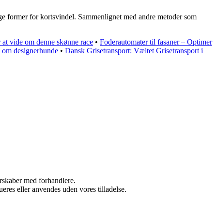
ellige former for kortsvindel. Sammenlignet med andre metoder som
at vide om denne skønne race
•
Foderautomater til fasaner – Optimer
de om designerhunde
•
Dansk Grisetransport: Væltet Grisetransport i
nerskaber med forhandlere.
ueres eller anvendes uden vores tilladelse.