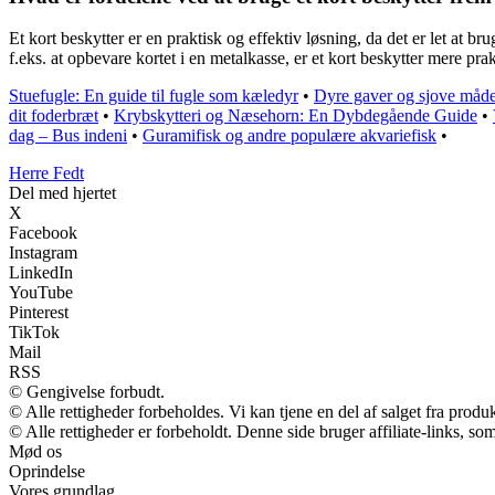
Et kort beskytter er en praktisk og effektiv løsning, da det er let at
f.eks. at opbevare kortet i en metalkasse, er et kort beskytter mere pra
Stuefugle: En guide til fugle som kæledyr
•
Dyre gaver og sjove måde
dit foderbræt
•
Krybskytteri og Næsehorn: En Dybdegående Guide
•
dag – Bus indeni
•
Guramifisk og andre populære akvariefisk
•
Herre Fedt
Del med hjertet
X
Facebook
Instagram
LinkedIn
YouTube
Pinterest
TikTok
Mail
RSS
© Gengivelse forbudt.
© Alle rettigheder forbeholdes. Vi kan tjene en del af salget fra produ
© Alle rettigheder er forbeholdt. Denne side bruger affiliate-links, so
Mød os
Oprindelse
Vores grundlag