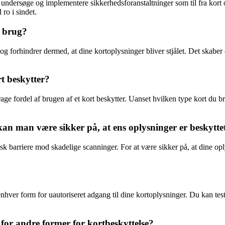
 at undersøge og implementere sikkerhedsforanstaltninger som til fra ko
ro i sindet.
t brug?
 og forhindrer dermed, at dine kortoplysninger bliver stjålet. Det skabe
rt beskytter?
age fordel af brugen af et kort beskytter. Uanset hvilken type kort du b
 kan man være sikker på, at ens oplysninger er beskytte
sisk barriere mod skadelige scanninger. For at være sikker på, at dine oply
enhver form for uautoriseret adgang til dine kortoplysninger. Du kan tes
 for andre former for kortbeskyttelse?