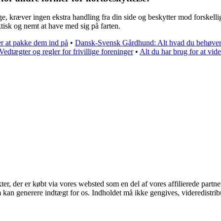
 bruge, kræver ingen ekstra handling fra din side og beskytter mod forsk
ktisk og nemt at have med sig på farten.
r at pakke dem ind på
•
Dansk-Svensk Gårdhund: Alt hvad du behøver 
Vedtægter og regler for frivillige foreninger
•
Alt du har brug for at vi
kter, der er købt via vores websted som en del af vores affilierede part
m kan generere indtægt for os. Indholdet må ikke gengives, videredistrib