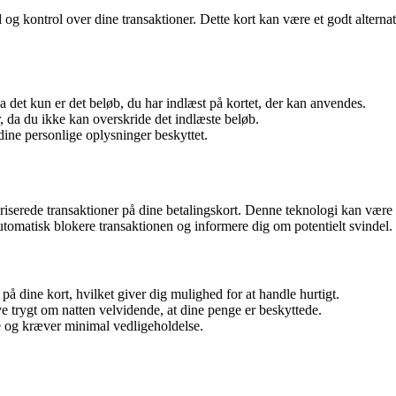
hed og kontrol over dine transaktioner. Dette kort kan være et godt alterna
da det kun er det beløb, du har indlæst på kortet, der kan anvendes.
, da du ikke kan overskride det indlæste beløb.
 dine personlige oplysninger beskyttet.
serede transaktioner på dine betalingskort. Denne teknologi kan være in
automatisk blokere transaktionen og informere dig om potentielt svindel.
 på dine kort, hvilket giver dig mulighed for at handle hurtigt.
ve trygt om natten velvidende, at dine penge er beskyttede.
re og kræver minimal vedligeholdelse.