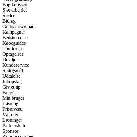
Bag kulissen
Støt arbejdet
Steder
Bidrag
Gratis downloads
Kampagner
Bedømmelser
Købeguides
Trin for trin
Optagelser
Detaljer
Kundeservice
Spørgsmål
Udtalelse
Jobopslag
Giv et tip
Bruger
Min bruger
Løsning
Prisniveau
Værdier
Løsninger
Partnerskab
Sponsor
Annoncepartner