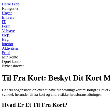
Herre Fedt
Kategorier
Unger
Erhverv
IT
Form
Velvære
Pleje
Byg
Interiør
Aktiviteter
Fritid
Min konto
Opret konto
Nyhedsbrevet
Til Fra Kort: Beskyt Dit Kort
Har du nogensinde oplevet at have dit betalingskort misbrugt? Det er 
svindel, herunder til fra kort og andre sikkerhedsforanstaltninger.
Hvad Er Et Til Fra Kort?