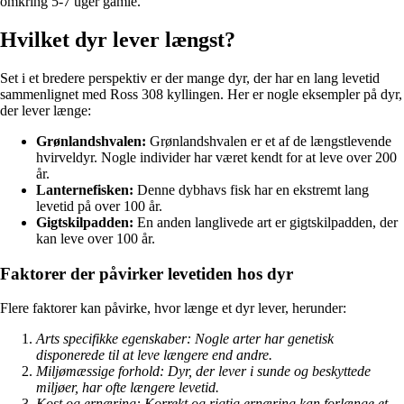
omkring 5-7 uger gamle.
Hvilket dyr lever længst?
Set i et bredere perspektiv er der mange dyr, der har en lang levetid
sammenlignet med Ross 308 kyllingen. Her er nogle eksempler på dyr,
der lever længe:
Grønlandshvalen:
Grønlandshvalen er et af de længstlevende
hvirveldyr. Nogle individer har været kendt for at leve over 200
år.
Lanternefisken:
Denne dybhavs fisk har en ekstremt lang
levetid på over 100 år.
Gigtskilpadden:
En anden langlivede art er gigtskilpadden, der
kan leve over 100 år.
Faktorer der påvirker levetiden hos dyr
Flere faktorer kan påvirke, hvor længe et dyr lever, herunder:
Arts specifikke egenskaber: Nogle arter har genetisk
disponerede til at leve længere end andre.
Miljømæssige forhold: Dyr, der lever i sunde og beskyttede
miljøer, har ofte længere levetid.
Kost og ernæring: Korrekt og rigtig ernæring kan forlænge et