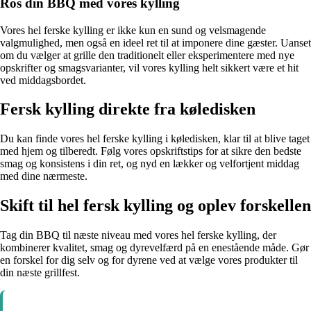
Ros din BBQ med vores kylling
Vores hel ferske kylling er ikke kun en sund og velsmagende
valgmulighed, men også en ideel ret til at imponere dine gæster. Uanset
om du vælger at grille den traditionelt eller eksperimentere med nye
opskrifter og smagsvarianter, vil vores kylling helt sikkert være et hit
ved middagsbordet.
Fersk kylling direkte fra køledisken
Du kan finde vores hel ferske kylling i køledisken, klar til at blive taget
med hjem og tilberedt. Følg vores opskriftstips for at sikre den bedste
smag og konsistens i din ret, og nyd en lækker og velfortjent middag
med dine nærmeste.
Skift til hel fersk kylling og oplev forskellen
Tag din BBQ til næste niveau med vores hel ferske kylling, der
kombinerer kvalitet, smag og dyrevelfærd på en enestående måde. Gør
en forskel for dig selv og for dyrene ved at vælge vores produkter til
din næste grillfest.