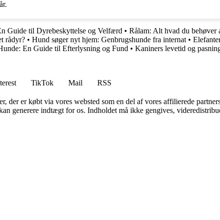
år.
En Guide til Dyrebeskyttelse og Velfærd
•
Rålam: Alt hvad du behøver 
t rådyr?
•
Hund søger nyt hjem: Genbrugshunde fra internat
•
Elefante
Hunde: En Guide til Efterlysning og Fund
•
Kaniners levetid og pasnin
terest
TikTok
Mail
RSS
ter, der er købt via vores websted som en del af vores affilierede partne
 kan generere indtægt for os. Indholdet må ikke gengives, videredistribue