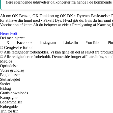
flere spændende udgivelser og koncerter fra hende i de kommende 
Alt om OK Benzin, OK Tankkort og OK DK
•
Dyrenes Beskyttelse: 
for at have din hund med
•
Påkørt Dyr: Hvad gør du, hvis du har ramt e
Vaccination af katte: Alt du behøver at vide
•
Fremlysning af Katte og 
Herre Fedt
Del med hjertet
X
Facebook
Instagram
LinkedIn
YouTube
Pin
© Gengivelse forbudt.
© Alle rettigheder forbeholdes. Vi kan tjene en del af salget fra produk
© Alle rettigheder er forbeholdt. Denne side bruger affiliate-links, som
Mød os
Oprindelse
Vores grundlag
Bag kulissen
Støt arbejdet
Steder
Bidrag
Gratis downloads
Kampagner
Bedømmelser
Købeguides
Trin for trin