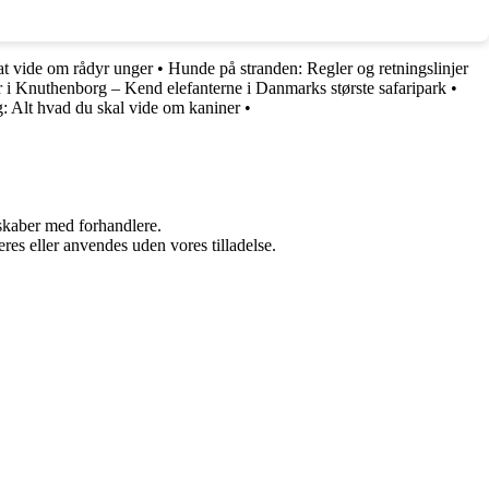
at vide om rådyr unger
•
Hunde på stranden: Regler og retningslinjer
r i Knuthenborg – Kend elefanterne i Danmarks største safaripark
•
g: Alt hvad du skal vide om kaniner
•
rskaber med forhandlere.
res eller anvendes uden vores tilladelse.