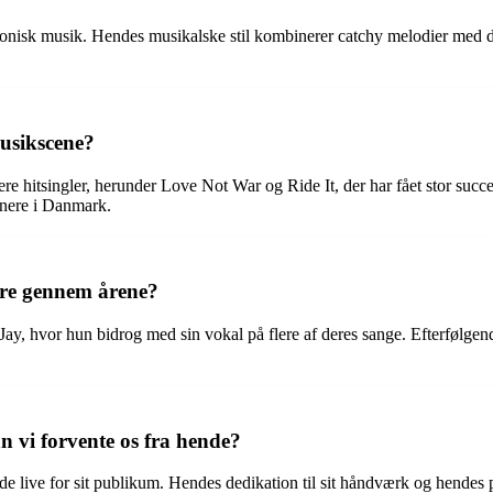
nisk musik. Hendes musikalske stil kombinerer catchy melodier med dyb
usikscene?
re hitsingler, herunder Love Not War og Ride It, der har fået stor suc
tnere i Danmark.
ere gennem årene?
y, hvor hun bidrog med sin vokal på flere af deres sange. Efterfølgende 
 vi forvente os fra hende?
 live for sit publikum. Hendes dedikation til sit håndværk og hendes p