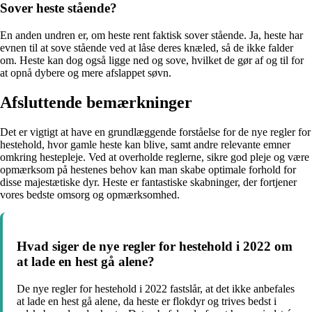
Sover heste stående?
En anden undren er, om heste rent faktisk sover stående. Ja, heste har
evnen til at sove stående ved at låse deres knæled, så de ikke falder
om. Heste kan dog også ligge ned og sove, hvilket de gør af og til for
at opnå dybere og mere afslappet søvn.
Afsluttende bemærkninger
Det er vigtigt at have en grundlæggende forståelse for de nye regler for
hestehold, hvor gamle heste kan blive, samt andre relevante emner
omkring hestepleje. Ved at overholde reglerne, sikre god pleje og være
opmærksom på hestenes behov kan man skabe optimale forhold for
disse majestætiske dyr. Heste er fantastiske skabninger, der fortjener
vores bedste omsorg og opmærksomhed.
Hvad siger de nye regler for hestehold i 2022 om
at lade en hest gå alene?
De nye regler for hestehold i 2022 fastslår, at det ikke anbefales
at lade en hest gå alene, da heste er flokdyr og trives bedst i