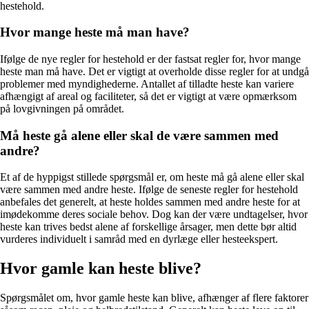
hestehold.
Hvor mange heste må man have?
Ifølge de nye regler for hestehold er der fastsat regler for, hvor mange
heste man må have. Det er vigtigt at overholde disse regler for at undgå
problemer med myndighederne. Antallet af tilladte heste kan variere
afhængigt af areal og faciliteter, så det er vigtigt at være opmærksom
på lovgivningen på området.
Må heste gå alene eller skal de være sammen med
andre?
Et af de hyppigst stillede spørgsmål er, om heste må gå alene eller skal
være sammen med andre heste. Ifølge de seneste regler for hestehold
anbefales det generelt, at heste holdes sammen med andre heste for at
imødekomme deres sociale behov. Dog kan der være undtagelser, hvor
heste kan trives bedst alene af forskellige årsager, men dette bør altid
vurderes individuelt i samråd med en dyrlæge eller hesteekspert.
Hvor gamle kan heste blive?
Spørgsmålet om, hvor gamle heste kan blive, afhænger af flere faktorer