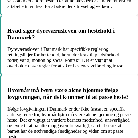
selskab med andre heste. Det anbefales derfor at have mindst én
artsfælle til en hest for at sikre dens trivsel og velfærd.
Hvad siger dyreværnsloven om hestehold i
Danmark?
Dyreværnsloven i Danmark har specifikke regler og
retningslinjer for hestehold, herunder krav til pladsforhold,
foder, vand, motion og social kontakt. Det er vigtigt at
overholde disse regler for at sikre hestenes velfærd og trivsel.
Hvornår må børn være alene hjemme ifølge
lovgivningen, når det kommer til at passe heste?
Ifølge lovgivningen i Danmark er der ikke fastsat en specifik
aldersgrænse for, hvornår børn må være alene hjemme og passe
heste. Det er vigtigt at vurdere barnets modenhed, ansvarlighed
og evne til at håndtere opgaven forsvarligt, samt at sikre, at
barnet har de nødvendige færdigheder og viden om at passe
heste.