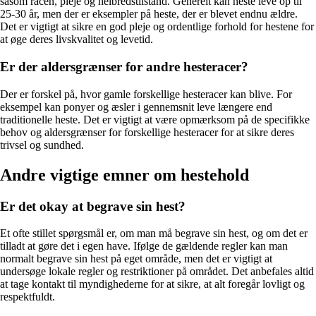
såsom racen, pleje og helbredstilstand. Generelt kan heste leve op til
25-30 år, men der er eksempler på heste, der er blevet endnu ældre.
Det er vigtigt at sikre en god pleje og ordentlige forhold for hestene for
at øge deres livskvalitet og levetid.
Er der aldersgrænser for andre hesteracer?
Der er forskel på, hvor gamle forskellige hesteracer kan blive. For
eksempel kan ponyer og æsler i gennemsnit leve længere end
traditionelle heste. Det er vigtigt at være opmærksom på de specifikke
behov og aldersgrænser for forskellige hesteracer for at sikre deres
trivsel og sundhed.
Andre vigtige emner om hestehold
Er det okay at begrave sin hest?
Et ofte stillet spørgsmål er, om man må begrave sin hest, og om det er
tilladt at gøre det i egen have. Ifølge de gældende regler kan man
normalt begrave sin hest på eget område, men det er vigtigt at
undersøge lokale regler og restriktioner på området. Det anbefales altid
at tage kontakt til myndighederne for at sikre, at alt foregår lovligt og
respektfuldt.