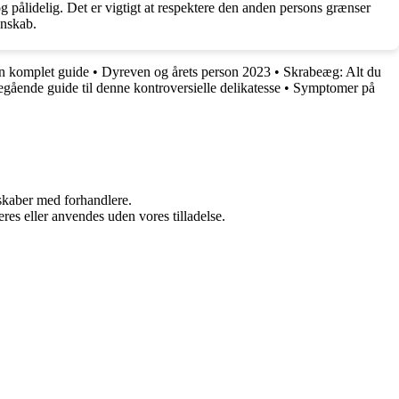
 pålidelig. Det er vigtigt at respektere den anden persons grænser
enskab.
n komplet guide
•
Dyreven og årets person 2023
•
Skrabeæg: Alt du
ående guide til denne kontroversielle delikatesse
•
Symptomer på
rskaber med forhandlere.
res eller anvendes uden vores tilladelse.