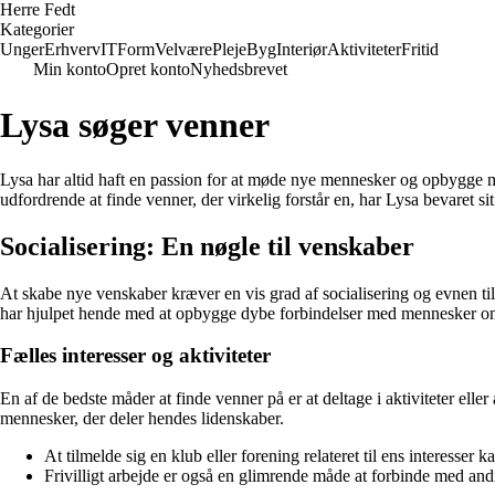
Herre Fedt
Kategorier
Unger
Erhverv
IT
Form
Velvære
Pleje
Byg
Interiør
Aktiviteter
Fritid
Min konto
Opret konto
Nyhedsbrevet
Lysa søger venner
Lysa har altid haft en passion for at møde nye mennesker og opbygge men
udfordrende at finde venner, der virkelig forstår en, har Lysa bevaret s
Socialisering: En nøgle til venskaber
At skabe nye venskaber kræver en vis grad af socialisering og evnen til 
har hjulpet hende med at opbygge dybe forbindelser med mennesker o
Fælles interesser og aktiviteter
En af de bedste måder at finde venner på er at deltage i aktiviteter ell
mennesker, der deler hendes lidenskaber.
At tilmelde sig en klub eller forening relateret til ens interesser
Frivilligt arbejde er også en glimrende måde at forbinde med andr