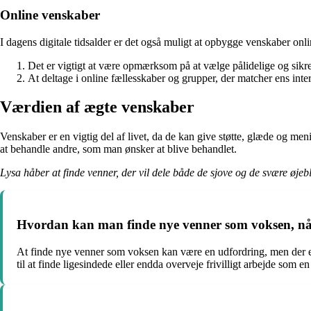
Online venskaber
I dagens digitale tidsalder er det også muligt at opbygge venskaber on
Det er vigtigt at være opmærksom på at vælge pålidelige og sikr
At deltage i online fællesskaber og grupper, der matcher ens int
Værdien af ægte venskaber
Venskaber er en vigtig del af livet, da de kan give støtte, glæde og men
at behandle andre, som man ønsker at blive behandlet.
Lysa håber at finde venner, der vil dele både de sjove og de svære øjeb
Hvordan kan man finde nye venner som voksen, når 
At finde nye venner som voksen kan være en udfordring, men der er
til at finde ligesindede eller endda overveje frivilligt arbejde so