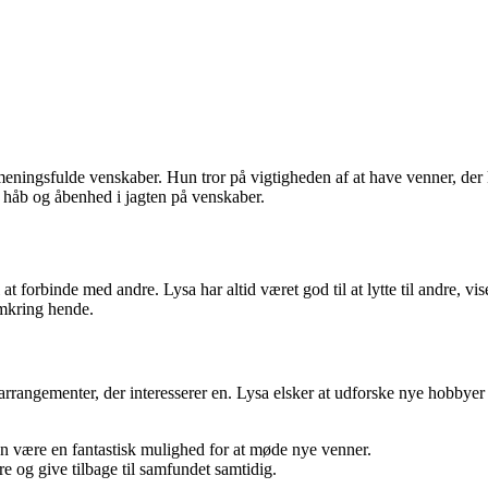
ingsfulde venskaber. Hun tror på vigtigheden af at have venner, der kan
it håb og åbenhed i jagten på venskaber.
at forbinde med andre. Lysa har altid været god til at lytte til andre, 
mkring hende.
er arrangementer, der interesserer en. Lysa elsker at udforske nye hobbye
 kan være en fantastisk mulighed for at møde nye venner.
e og give tilbage til samfundet samtidig.