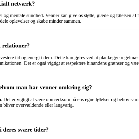
ocialt netværk?
sel og mentale sundhed. Venner kan give os støtte, glæde og følelsen af ti
 dele oplevelser og skabe minder sammen.
 relationer?
investere tid og energi i dem. Dette kan gøres ved at planlægge regelmæss
nikationen. Det er også vigtigt at respektere hinandens grænser og værd
selvom man har venner omkring sig?
m. Det er vigtigt at være opmærksom på ens egne følelser og behov sa
 bliver overvældende eller langvarig.
 deres svære tider?