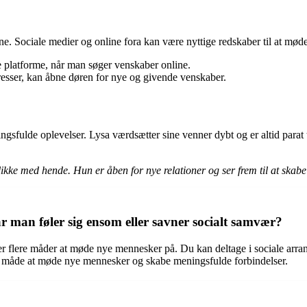
line. Sociale medier og online fora kan være nyttige redskaber til at m
e platforme, når man søger venskaber online.
eresser, kan åbne døren for nye og givende venskaber.
ingsfulde oplevelser. Lysa værdsætter sine venner dybt og er altid parat
likke med hende. Hun er åben for nye relationer og ser frem til at skab
man føler sig ensom eller savner socialt samvær?
 flere måder at møde nye mennesker på. Du kan deltage i sociale arrang
m en måde at møde nye mennesker og skabe meningsfulde forbindelser.