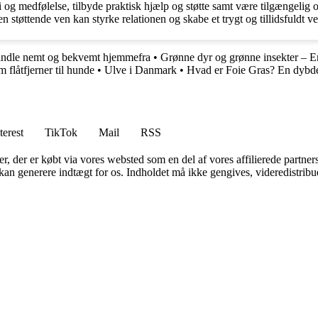
g medfølelse, tilbyde praktisk hjælp og støtte samt være tilgængelig og
 støttende ven kan styrke relationen og skabe et trygt og tillidsfuldt v
dle nemt og bekvemt hjemmefra
•
Grønne dyr og grønne insekter – E
 flåtfjerner til hunde
•
Ulve i Danmark
•
Hvad er Foie Gras? En dybdeg
terest
TikTok
Mail
RSS
ter, der er købt via vores websted som en del af vores affilierede partne
 kan generere indtægt for os. Indholdet må ikke gengives, videredistribue