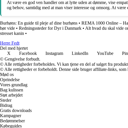
At være en god ven handler om at lytte uden at dømme, vise empati o
og behov, samtidig med at man viser interesse og omsorg. At være en
Burhøns: En guide til pleje af dine burhøns
•
REMA 1000 Online – Han
bør vide
•
Redningssteder for Dyr i Danmark
•
Alt hvad du skal vide om
stresset kanin
•
Herre Fedt
Del med hjertet
X
Facebook
Instagram
LinkedIn
YouTube
Pin
© Gengivelse forbudt.
© Alle rettigheder forbeholdes. Vi kan tjene en del af salget fra produk
© Alle rettigheder er forbeholdt. Denne side bruger affiliate-links, som
Mød os
Oprindelse
Vores grundlag
Bag kulissen
Støt arbejdet
Steder
Bidrag
Gratis downloads
Kampagner
Bedømmelser
Købeguides