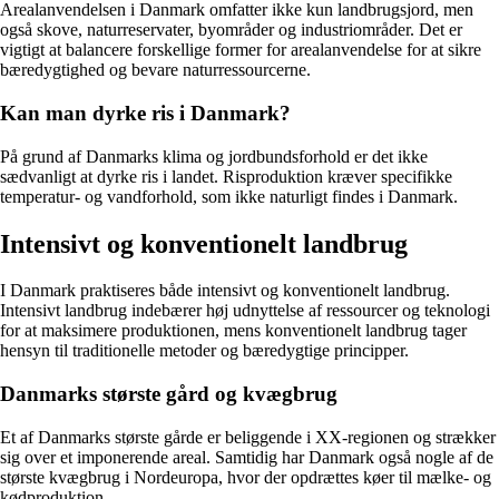
Arealanvendelsen i Danmark omfatter ikke kun landbrugsjord, men
også skove, naturreservater, byområder og industriområder. Det er
vigtigt at balancere forskellige former for arealanvendelse for at sikre
bæredygtighed og bevare naturressourcerne.
Kan man dyrke ris i Danmark?
På grund af Danmarks klima og jordbundsforhold er det ikke
sædvanligt at dyrke ris i landet. Risproduktion kræver specifikke
temperatur- og vandforhold, som ikke naturligt findes i Danmark.
Intensivt og konventionelt landbrug
I Danmark praktiseres både intensivt og konventionelt landbrug.
Intensivt landbrug indebærer høj udnyttelse af ressourcer og teknologi
for at maksimere produktionen, mens konventionelt landbrug tager
hensyn til traditionelle metoder og bæredygtige principper.
Danmarks største gård og kvægbrug
Et af Danmarks største gårde er beliggende i XX-regionen og strækker
sig over et imponerende areal. Samtidig har Danmark også nogle af de
største kvægbrug i Nordeuropa, hvor der opdrættes køer til mælke- og
kødproduktion.