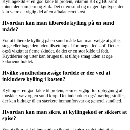
Kyllingekød er en god kilde til protein, vitamin B3 og B6 samt
mineraler som jern og zink. Det er en sund og magert kødtype, der
kan være en vigtig del af en afbalanceret kost.
Hvordan kan man tilberede kylling på en sund
måde?
For at tilberede kylling på en sund måde kan man vælge at grille,
stege eller bage den uden tilsætning af for meget fedtstof. Det er
også vigtigt at fjerne skindet, da det er en stor kilde til fedt.
Krydderier og urter kan bruges til at tilføje smag uden at øge
kalorieindholdet.
Hvilke sundhedsmæssige fordele er der ved at
inkludere kylling i kosten?
Kylling er en god kilde til protein, som er vigtigt for opbygning af
muskler, væv og en sund krop. Det indeholder også næringsstoffer,
der kan bidrage til en stærkere immunforsvar og generel sundhed.
Hvordan kan man sikre, at kyllingekød er sikkert at
spise?
For at sikre, at kyllingekød er sikkert at spise, er det vigtigt at