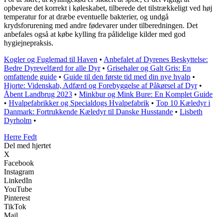
opbevare det korrekt i køleskabet, tilberede det tilstrækkeligt ved høj
temperatur for at dræbe eventuelle bakterier, og undgå
krydsforurening med andre fødevarer under tilberedningen. Det
anbefales også at købe kylling fra pålidelige kilder med god
hygiejnepraksis.
Kogler og Fuglemad til Haven
•
Anbefalet af Dyrenes Beskyttelse:
Bedre Dyrevelfærd for alle Dyr
•
Grisehaler og Galt Gris: En
omfattende guide
•
Guide til den første tid med din nye hvalp
•
Hjorte: Videnskab, Adfærd og Forebyggelse af Påkørsel af Dyr
•
Åbent Landbrug 2023
•
Minkbur og Mink Bure: En Komplet Guide
•
Hvalpefabrikker og Specialdogs Hvalpefabrik
•
Top 10 Kæledyr i
Danmark: Fortrukkende Kæledyr til Danske Husstande
•
Lisbeth
Dyrholm
•
Herre Fedt
Del med hjertet
X
Facebook
Instagram
LinkedIn
YouTube
Pinterest
TikTok
Mail