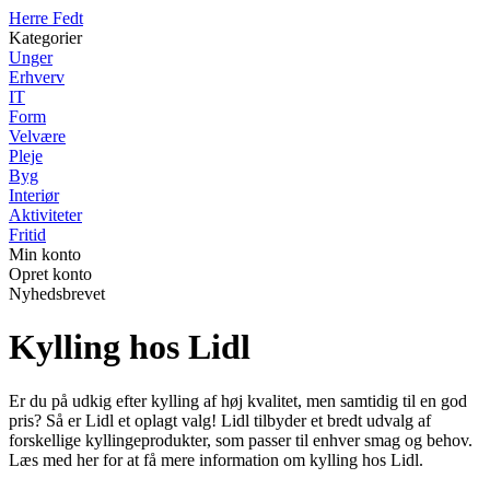
Herre Fedt
Kategorier
Unger
Erhverv
IT
Form
Velvære
Pleje
Byg
Interiør
Aktiviteter
Fritid
Min konto
Opret konto
Nyhedsbrevet
Kylling hos Lidl
Er du på udkig efter kylling af høj kvalitet, men samtidig til en god
pris? Så er Lidl et oplagt valg! Lidl tilbyder et bredt udvalg af
forskellige kyllingeprodukter, som passer til enhver smag og behov.
Læs med her for at få mere information om kylling hos Lidl.