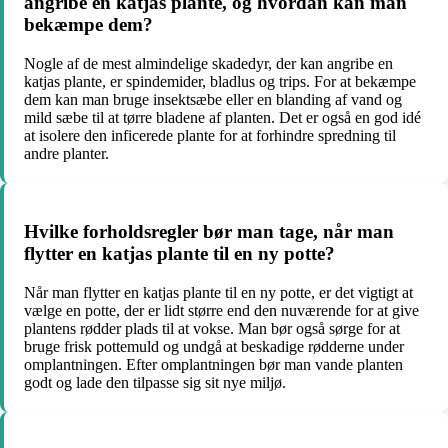
angribe en katjas plante, og hvordan kan man
bekæmpe dem?
Nogle af de mest almindelige skadedyr, der kan angribe en
katjas plante, er spindemider, bladlus og trips. For at bekæmpe
dem kan man bruge insektsæbe eller en blanding af vand og
mild sæbe til at tørre bladene af planten. Det er også en god idé
at isolere den inficerede plante for at forhindre spredning til
andre planter.
Hvilke forholdsregler bør man tage, når man
flytter en katjas plante til en ny potte?
Når man flytter en katjas plante til en ny potte, er det vigtigt at
vælge en potte, der er lidt større end den nuværende for at give
plantens rødder plads til at vokse. Man bør også sørge for at
bruge frisk pottemuld og undgå at beskadige rødderne under
omplantningen. Efter omplantningen bør man vande planten
godt og lade den tilpasse sig sit nye miljø.