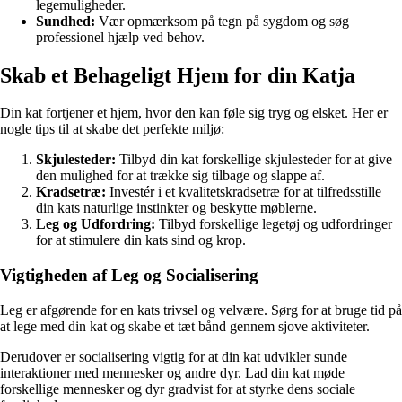
legemuligheder.
Sundhed:
Vær opmærksom på tegn på sygdom og søg
professionel hjælp ved behov.
Skab et Behageligt Hjem for din Katja
Din kat fortjener et hjem, hvor den kan føle sig tryg og elsket. Her er
nogle tips til at skabe det perfekte miljø:
Skjulesteder:
Tilbyd din kat forskellige skjulesteder for at give
den mulighed for at trække sig tilbage og slappe af.
Kradsetræ:
Investér i et kvalitetskradsetræ for at tilfredsstille
din kats naturlige instinkter og beskytte møblerne.
Leg og Udfordring:
Tilbyd forskellige legetøj og udfordringer
for at stimulere din kats sind og krop.
Vigtigheden af Leg og Socialisering
Leg er afgørende for en kats trivsel og velvære. Sørg for at bruge tid på
at lege med din kat og skabe et tæt bånd gennem sjove aktiviteter.
Derudover er socialisering vigtig for at din kat udvikler sunde
interaktioner med mennesker og andre dyr. Lad din kat møde
forskellige mennesker og dyr gradvist for at styrke dens sociale