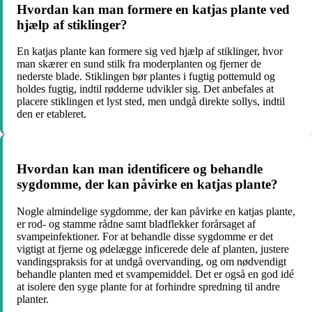
Hvordan kan man formere en katjas plante ved
hjælp af stiklinger?
En katjas plante kan formere sig ved hjælp af stiklinger, hvor
man skærer en sund stilk fra moderplanten og fjerner de
nederste blade. Stiklingen bør plantes i fugtig pottemuld og
holdes fugtig, indtil rødderne udvikler sig. Det anbefales at
placere stiklingen et lyst sted, men undgå direkte sollys, indtil
den er etableret.
Hvordan kan man identificere og behandle
sygdomme, der kan påvirke en katjas plante?
Nogle almindelige sygdomme, der kan påvirke en katjas plante,
er rod- og stamme rådne samt bladflekker forårsaget af
svampeinfektioner. For at behandle disse sygdomme er det
vigtigt at fjerne og ødelægge inficerede dele af planten, justere
vandingspraksis for at undgå overvanding, og om nødvendigt
behandle planten med et svampemiddel. Det er også en god idé
at isolere den syge plante for at forhindre spredning til andre
planter.