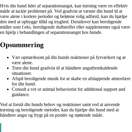
Hvis din hund lider af separationsangst, kan træning være en effektiv
måde at tackle problemet på. Ved gradvist at vænne din hund til at
være alene i kortere perioder og belønne rolig adfærd, kan du hjælpe
den med at opbygge tillid og tryghed. Derudover kan beroligende
midler som f.eks. beroligende duftstoffer eller supplementer også være
en hjælp i behandlingen af separationsangst hos hunde.
Opsummering
Vær opmærksom på din hunds reaktioner på fyrværkeri og at
være alene.
Træn din hund gradvist til at håndtere angstfremkaldende
situationer.
Afspil beroligende musik for at skabe en afslappende atmosfære
for din hund.
Consult a vet or animal behaviorist for additional support and
guidance.
Ved at forstå din hunds behov og reaktioner samt ved at anvende
træning og beroligende metoder, kan du hjælpe din hund med at
håndtere angst og frygt på en positiv og støttende måde.