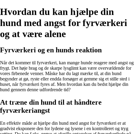
Hvordan du kan hjælpe din
hund med angst for fyrværkeri
og at være alene
Fyrværkeri og en hunds reaktion
Når det kommer til fyrværkeri, kan mange hunde reagere med angst og
frygt. Det høje brag og de skarpe lysglimt kan være overvældende for
vores firbenede venner. Måske har du lagt mærke til, at din hund
begynder at gø, ryste eller endda forsøger at gemme sig et stille sted i
huset, når fyrværkeri fyres af. Men hvordan kan du bedst hjælpe din
hund gennem denne udfordrende tid?
At træne din hund til at håndtere
fyrværkeriangst
En effektiv måde at hjælpe din hund med angst for fyrværkeri er at
gradvist eksponere den for lydene og lysene i en kontrolleret og tryg
setting. Du kan f.eks. prøve at afspille optagelser af fyrværkerilyde på