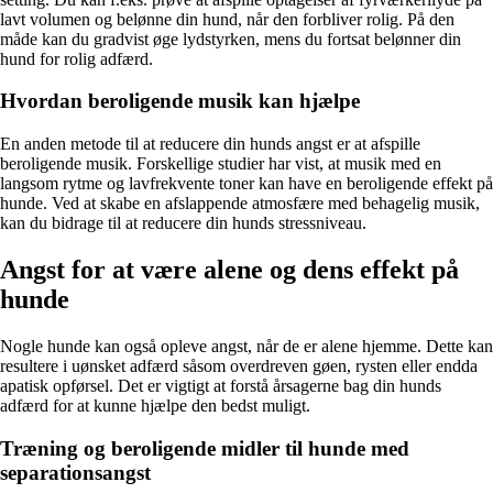
lavt volumen og belønne din hund, når den forbliver rolig. På den
måde kan du gradvist øge lydstyrken, mens du fortsat belønner din
hund for rolig adfærd.
Hvordan beroligende musik kan hjælpe
En anden metode til at reducere din hunds angst er at afspille
beroligende musik. Forskellige studier har vist, at musik med en
langsom rytme og lavfrekvente toner kan have en beroligende effekt på
hunde. Ved at skabe en afslappende atmosfære med behagelig musik,
kan du bidrage til at reducere din hunds stressniveau.
Angst for at være alene og dens effekt på
hunde
Nogle hunde kan også opleve angst, når de er alene hjemme. Dette kan
resultere i uønsket adfærd såsom overdreven gøen, rysten eller endda
apatisk opførsel. Det er vigtigt at forstå årsagerne bag din hunds
adfærd for at kunne hjælpe den bedst muligt.
Træning og beroligende midler til hunde med
separationsangst