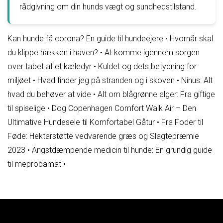
rådgivning om din hunds vægt og sundhedstilstand.
Kan hunde få corona? En guide til hundeejere
•
Hvornår skal
du klippe hækken i haven?
•
At komme igennem sorgen
over tabet af et kæledyr
•
Kuldet og dets betydning for
miljøet
•
Hvad finder jeg på stranden og i skoven
•
Ninus: Alt
hvad du behøver at vide
•
Alt om blågrønne alger: Fra giftige
til spiselige
•
Dog Copenhagen Comfort Walk Air – Den
Ultimative Hundesele til Komfortabel Gåtur
•
Fra Foder til
Føde: Hektarstøtte vedvarende græs og Slagtepræmie
2023
•
Angstdæmpende medicin til hunde: En grundig guide
til meprobamat
•