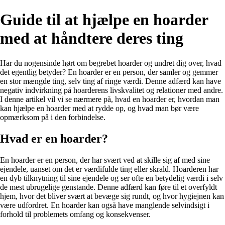
Guide til at hjælpe en hoarder
med at håndtere deres ting
Har du nogensinde hørt om begrebet hoarder og undret dig over, hvad
det egentlig betyder? En hoarder er en person, der samler og gemmer
en stor mængde ting, selv ting af ringe værdi. Denne adfærd kan have
negativ indvirkning på hoarderens livskvalitet og relationer med andre.
I denne artikel vil vi se nærmere på, hvad en hoarder er, hvordan man
kan hjælpe en hoarder med at rydde op, og hvad man bør være
opmærksom på i den forbindelse.
Hvad er en hoarder?
En hoarder er en person, der har svært ved at skille sig af med sine
ejendele, uanset om det er værdifulde ting eller skrald. Hoarderen har
en dyb tilknytning til sine ejendele og ser ofte en betydelig værdi i selv
de mest ubrugelige genstande. Denne adfærd kan føre til et overfyldt
hjem, hvor det bliver svært at bevæge sig rundt, og hvor hygiejnen kan
være udfordret. En hoarder kan også have manglende selvindsigt i
forhold til problemets omfang og konsekvenser.