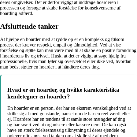
deres omgivelser. Det er derfor vigtigt at inddrage hoarderen i
processen og forsøge at skabe forståelse for konsekvenserne af
hoarding-adfærd.
Afsluttende tanker
At hjælpe en hoarder med at rydde op er en kompleks og følsom
proces, der kræver respekt, empati og tålmodighed. Ved at vise
forståelse og støtte kan man være med til at skabe en positiv forandring
i hoarderens liv og trivsel. Husk, at det er vigtigt at søge hjælp fra
professionelle, hvis man føler sig overvældet eller ikke ved, hvordan
man bedst støtter en hoarder i at håndtere deres ting.
Hvad er en hoarder, og hvilke karakteristika
kendetegner en hoarder?
En hoarder er en person, der har en ekstrem vanskelighed ved at
skille sig af med genstande, uanset om de har en reel værdi eller
ej. Hoardere har en tendens til at samle store mængder af ting
og har svært ved at organisere eller kassere dem. De kan også
have en stærk følelsesmæssig tilknytning til deres ejendele og
oplever ofte angst ved tanken om at skille sig af med dem.