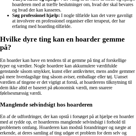
hoarderen med at træffe beslutninger om, hvad der skal bevares
og hvad der kan kasseres.
Søg professionel hjælp:
I nogle tilfælde kan det være gavnligt
at involvere en professionel organiser eller terapeut, der har
erfaring med hoarding-tilfælde.
Hvilke dyre ting kan en hoarder gemme
på?
En hoarder kan have en tendens til at gemme på ting af forskellige
typer og værdier. Nogle hoardere kan akkumulere værdifulde
genstande såsom smykker, kunst eller antikviteter, mens andre gemmer
på mere hverdagslige ting såsom aviser, emballage eller tøj. Uanset
værdien af tingene er det vigtigt at forstå, at hoarderens tilknytning til
dem ikke altid er baseret på økonomisk værdi, men snarere
følelsesmæssig værdi.
Manglende selvindsigt hos hoarderen
En af de udfordringer, der kan opstå i forsøget på at hjælpe en hoarder
med at rydde op, er hoarderens manglende selvindsigt i forhold til
problemets omfang. Hoarderen kan modstå forandringer og nægte at
erkende, at deres samling af ting udgør et problem for dem selv og