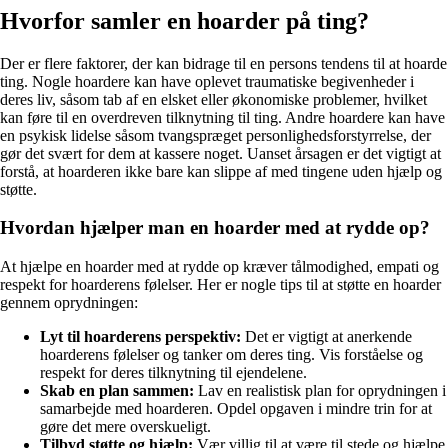
Hvorfor samler en hoarder på ting?
Der er flere faktorer, der kan bidrage til en persons tendens til at hoarde
ting. Nogle hoardere kan have oplevet traumatiske begivenheder i
deres liv, såsom tab af en elsket eller økonomiske problemer, hvilket
kan føre til en overdreven tilknytning til ting. Andre hoardere kan have
en psykisk lidelse såsom tvangspræget personlighedsforstyrrelse, der
gør det svært for dem at kassere noget. Uanset årsagen er det vigtigt at
forstå, at hoarderen ikke bare kan slippe af med tingene uden hjælp og
støtte.
Hvordan hjælper man en hoarder med at rydde op?
At hjælpe en hoarder med at rydde op kræver tålmodighed, empati og
respekt for hoarderens følelser. Her er nogle tips til at støtte en hoarder
gennem oprydningen:
Lyt til hoarderens perspektiv:
Det er vigtigt at anerkende
hoarderens følelser og tanker om deres ting. Vis forståelse og
respekt for deres tilknytning til ejendelene.
Skab en plan sammen:
Lav en realistisk plan for oprydningen i
samarbejde med hoarderen. Opdel opgaven i mindre trin for at
gøre det mere overskueligt.
Tilbyd støtte og hjælp:
Vær villig til at være til stede og hjælpe