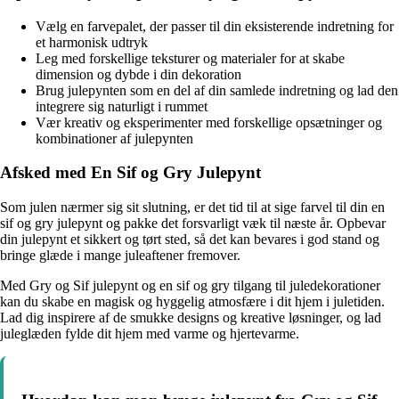
Vælg en farvepalet, der passer til din eksisterende indretning for
et harmonisk udtryk
Leg med forskellige teksturer og materialer for at skabe
dimension og dybde i din dekoration
Brug julepynten som en del af din samlede indretning og lad den
integrere sig naturligt i rummet
Vær kreativ og eksperimenter med forskellige opsætninger og
kombinationer af julepynten
Afsked med En Sif og Gry Julepynt
Som julen nærmer sig sit slutning, er det tid til at sige farvel til din en
sif og gry julepynt og pakke det forsvarligt væk til næste år. Opbevar
din julepynt et sikkert og tørt sted, så det kan bevares i god stand og
bringe glæde i mange juleaftener fremover.
Med Gry og Sif julepynt og en sif og gry tilgang til juledekorationer
kan du skabe en magisk og hyggelig atmosfære i dit hjem i juletiden.
Lad dig inspirere af de smukke designs og kreative løsninger, og lad
juleglæden fylde dit hjem med varme og hjertevarme.