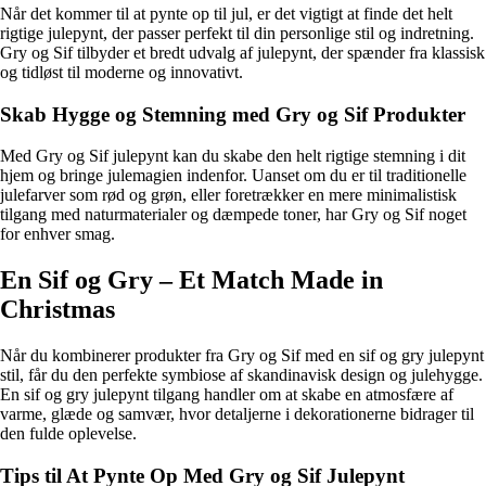
Når det kommer til at pynte op til jul, er det vigtigt at finde det helt
rigtige julepynt, der passer perfekt til din personlige stil og indretning.
Gry og Sif tilbyder et bredt udvalg af julepynt, der spænder fra klassisk
og tidløst til moderne og innovativt.
Skab Hygge og Stemning med Gry og Sif Produkter
Med Gry og Sif julepynt kan du skabe den helt rigtige stemning i dit
hjem og bringe julemagien indenfor. Uanset om du er til traditionelle
julefarver som rød og grøn, eller foretrækker en mere minimalistisk
tilgang med naturmaterialer og dæmpede toner, har Gry og Sif noget
for enhver smag.
En Sif og Gry – Et Match Made in
Christmas
Når du kombinerer produkter fra Gry og Sif med en sif og gry julepynt
stil, får du den perfekte symbiose af skandinavisk design og julehygge.
En sif og gry julepynt tilgang handler om at skabe en atmosfære af
varme, glæde og samvær, hvor detaljerne i dekorationerne bidrager til
den fulde oplevelse.
Tips til At Pynte Op Med Gry og Sif Julepynt