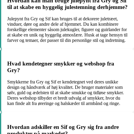
Hvordan kan man bruge julepynt fra Gry og Sif
til at skabe en hyggelig julestemning derhjemme?
Julepynt fra Gry og Sif kan bruges til at dekorere juletræet,
vinduer, døre og andre dele af hjemmet. Du kan kombinere
forskellige elementer såsom julekugler, figurer og guirlander for
at skabe en unik og hyggelig atmosfære. Husk at tage hensyn til
farver og temaer, der passer til din personlige stil og indretning.
Hvad kendetegner smykker og webshop fra
Gry?
Smykkerne fra Gry og Sif er kendetegnet ved deres unikke
design og håndværk af høj kvalitet. De bruger materialer som
sølv, guld og ædelsten til at skabe smukke og tidløse smykker.
Deres webshop tilbyder et bredt udvalg af smykker, hvor du
kan finde alt fra øreringe og halskæder til armbånd og ringe.
Hvordan adskiller en Sif og Gry sig fra andre
produkter på markedet?