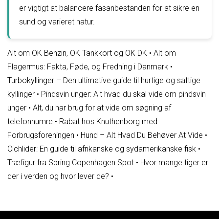
er vigtigt at balancere fasanbestanden for at sikre en
sund og varieret natur.
Alt om OK Benzin, OK Tankkort og OK DK
•
Alt om
Flagermus: Fakta, Føde, og Fredning i Danmark
•
Turbokyllinger – Den ultimative guide til hurtige og saftige
kyllinger
•
Pindsvin unger: Alt hvad du skal vide om pindsvin
unger
•
Alt, du har brug for at vide om søgning af
telefonnumre
•
Rabat hos Knuthenborg med
Forbrugsforeningen
•
Hund – Alt Hvad Du Behøver At Vide
•
Cichlider: En guide til afrikanske og sydamerikanske fisk
•
Træfigur fra Spring Copenhagen Spot
•
Hvor mange tiger er
der i verden og hvor lever de?
•