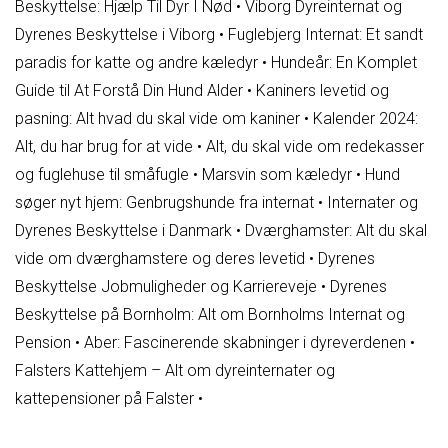
Beskyttelse: Hjælp Til Dyr I Nød
•
Viborg Dyreinternat og
Dyrenes Beskyttelse i Viborg
•
Fuglebjerg Internat: Et sandt
paradis for katte og andre kæledyr
•
Hundeår: En Komplet
Guide til At Forstå Din Hund Alder
•
Kaniners levetid og
pasning: Alt hvad du skal vide om kaniner
•
Kalender 2024:
Alt, du har brug for at vide
•
Alt, du skal vide om redekasser
og fuglehuse til småfugle
•
Marsvin som kæledyr
•
Hund
søger nyt hjem: Genbrugshunde fra internat
•
Internater og
Dyrenes Beskyttelse i Danmark
•
Dværghamster: Alt du skal
vide om dværghamstere og deres levetid
•
Dyrenes
Beskyttelse Jobmuligheder og Karriereveje
•
Dyrenes
Beskyttelse på Bornholm: Alt om Bornholms Internat og
Pension
•
Aber: Fascinerende skabninger i dyreverdenen
•
Falsters Kattehjem – Alt om dyreinternater og
kattepensioner på Falster
•