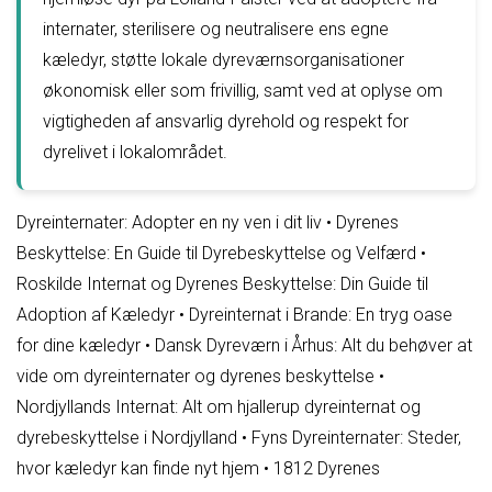
internater, sterilisere og neutralisere ens egne
kæledyr, støtte lokale dyreværnsorganisationer
økonomisk eller som frivillig, samt ved at oplyse om
vigtigheden af ansvarlig dyrehold og respekt for
dyrelivet i lokalområdet.
Dyreinternater: Adopter en ny ven i dit liv
•
Dyrenes
Beskyttelse: En Guide til Dyrebeskyttelse og Velfærd
•
Roskilde Internat og Dyrenes Beskyttelse: Din Guide til
Adoption af Kæledyr
•
Dyreinternat i Brande: En tryg oase
for dine kæledyr
•
Dansk Dyreværn i Århus: Alt du behøver at
vide om dyreinternater og dyrenes beskyttelse
•
Nordjyllands Internat: Alt om hjallerup dyreinternat og
dyrebeskyttelse i Nordjylland
•
Fyns Dyreinternater: Steder,
hvor kæledyr kan finde nyt hjem
•
1812 Dyrenes