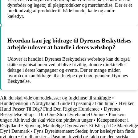
dyrefoder og legetøj til plejeprodukter og merchandise. Der er et
bredt udvalg af produkter til både hunde, katte og andre
kæledyr.
Hvordan kan jeg bidrage til Dyrenes Beskyttelses
arbejde udover at handle i deres webshop?
Udover at handle i Dyrenes Beskyttelses webshop kan du også
støtte organisationen ved at blive frivillig, donere direkte eller
deltage i deres kampagner og events. Der er mange måder,
hvorpå du kan bidrage til at hjælpe dyr i nød gennem Dyrenes
Beskyttelse.
Alt, du skal vide om redekasser og fuglehuse til småfugle
•
Hundepension i Nordjylland: Guide til pasning af din hund
•
Hvilken
Hund Passer Til Dig? Find Den Rigtige Hunderace
•
Dyrenes
Beskyttelse Shop – Din One-Stop Dyrehandel Online
•
Pindsvin
unger: Alt hvad du skal vide om pindsvin unger
•
Kattepensioner i
Østjylland
•
Sjove og Mærkelige Dyrenavne: Et Blik på De Mærkelige
Dyr i Danmark
•
Fyns Dyreinternater: Steder, hvor kæledyr kan finde
nyt hjem
•
Guldhamster – Pasning, levetid og fakta om den syriske