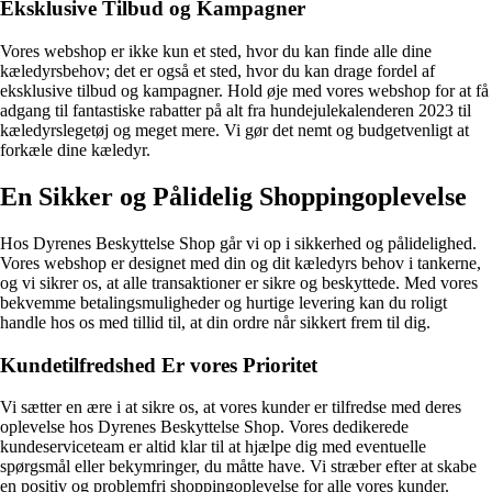
Eksklusive Tilbud og Kampagner
Vores webshop er ikke kun et sted, hvor du kan finde alle dine
kæledyrsbehov; det er også et sted, hvor du kan drage fordel af
eksklusive tilbud og kampagner. Hold øje med vores webshop for at få
adgang til fantastiske rabatter på alt fra hundejulekalenderen 2023 til
kæledyrslegetøj og meget mere. Vi gør det nemt og budgetvenligt at
forkæle dine kæledyr.
En Sikker og Pålidelig Shoppingoplevelse
Hos Dyrenes Beskyttelse Shop går vi op i sikkerhed og pålidelighed.
Vores webshop er designet med din og dit kæledyrs behov i tankerne,
og vi sikrer os, at alle transaktioner er sikre og beskyttede. Med vores
bekvemme betalingsmuligheder og hurtige levering kan du roligt
handle hos os med tillid til, at din ordre når sikkert frem til dig.
Kundetilfredshed Er vores Prioritet
Vi sætter en ære i at sikre os, at vores kunder er tilfredse med deres
oplevelse hos Dyrenes Beskyttelse Shop. Vores dedikerede
kundeserviceteam er altid klar til at hjælpe dig med eventuelle
spørgsmål eller bekymringer, du måtte have. Vi stræber efter at skabe
en positiv og problemfri shoppingoplevelse for alle vores kunder.