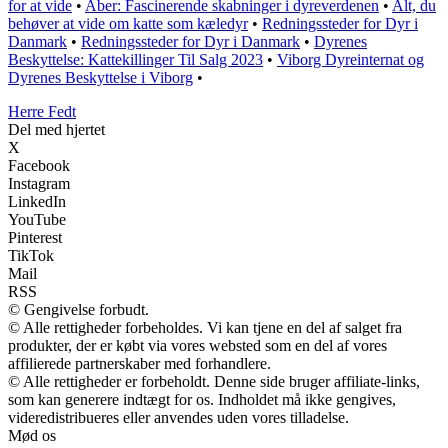
for at vide
•
Aber: Fascinerende skabninger i dyreverdenen
•
Alt, du
behøver at vide om katte som kæledyr
•
Redningssteder for Dyr i
Danmark
•
Redningssteder for Dyr i Danmark
•
Dyrenes
Beskyttelse: Kattekillinger Til Salg 2023
•
Viborg Dyreinternat og
Dyrenes Beskyttelse i Viborg
•
Herre Fedt
Del med hjertet
X
Facebook
Instagram
LinkedIn
YouTube
Pinterest
TikTok
Mail
RSS
© Gengivelse forbudt.
© Alle rettigheder forbeholdes. Vi kan tjene en del af salget fra
produkter, der er købt via vores websted som en del af vores
affilierede partnerskaber med forhandlere.
© Alle rettigheder er forbeholdt. Denne side bruger affiliate-links,
som kan generere indtægt for os. Indholdet må ikke gengives,
videredistribueres eller anvendes uden vores tilladelse.
Mød os