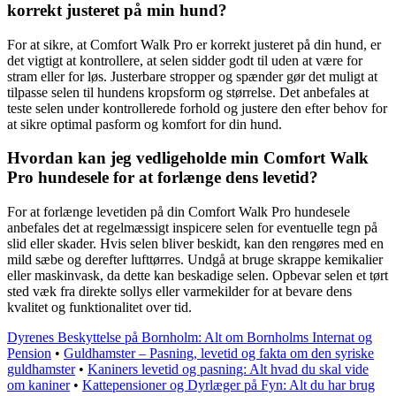
korrekt justeret på min hund?
For at sikre, at Comfort Walk Pro er korrekt justeret på din hund, er
det vigtigt at kontrollere, at selen sidder godt til uden at være for
stram eller for løs. Justerbare stropper og spænder gør det muligt at
tilpasse selen til hundens kropsform og størrelse. Det anbefales at
teste selen under kontrollerede forhold og justere den efter behov for
at sikre optimal pasform og komfort for din hund.
Hvordan kan jeg vedligeholde min Comfort Walk
Pro hundesele for at forlænge dens levetid?
For at forlænge levetiden på din Comfort Walk Pro hundesele
anbefales det at regelmæssigt inspicere selen for eventuelle tegn på
slid eller skader. Hvis selen bliver beskidt, kan den rengøres med en
mild sæbe og derefter lufttørres. Undgå at bruge skrappe kemikalier
eller maskinvask, da dette kan beskadige selen. Opbevar selen et tørt
sted væk fra direkte sollys eller varmekilder for at bevare dens
kvalitet og funktionalitet over tid.
Dyrenes Beskyttelse på Bornholm: Alt om Bornholms Internat og
Pension
•
Guldhamster – Pasning, levetid og fakta om den syriske
guldhamster
•
Kaniners levetid og pasning: Alt hvad du skal vide
om kaniner
•
Kattepensioner og Dyrlæger på Fyn: Alt du har brug