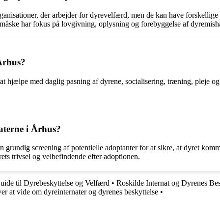
nisationer, der arbejder for dyrevelfærd, men de kan have forskellig
 måske har fokus på lovgivning, oplysning og forebyggelse af dyremish
 Århus?
at hjælpe med daglig pasning af dyrene, socialisering, træning, pleje og ak
aterne i Århus?
grundig screening af potentielle adoptanter for at sikre, at dyret komm
ets trivsel og velbefindende efter adoptionen.
uide til Dyrebeskyttelse og Velfærd
•
Roskilde Internat og Dyrenes Bes
r at vide om dyreinternater og dyrenes beskyttelse
•