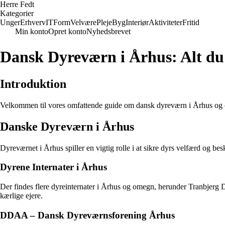
Herre Fedt
Kategorier
Unger
Erhverv
IT
Form
Velvære
Pleje
Byg
Interiør
Aktiviteter
Fritid
Min konto
Opret konto
Nyhedsbrevet
Dansk Dyreværn i Århus: Alt du 
Introduktion
Velkommen til vores omfattende guide om dansk dyreværn i Århus og om
Danske Dyreværn i Århus
Dyreværnet i Århus spiller en vigtig rolle i at sikre dyrs velfærd og bes
Dyrene Internater i Århus
Der findes flere dyreinternater i Århus og omegn, herunder Tranbjerg Dy
kærlige ejere.
DDAA – Dansk Dyreværnsforening Århus