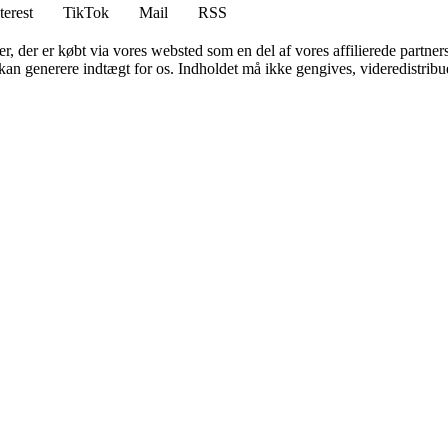
terest
TikTok
Mail
RSS
ter, der er købt via vores websted som en del af vores affilierede partne
 kan generere indtægt for os. Indholdet må ikke gengives, videredistribue