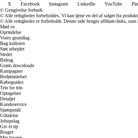
X
Facebook
Instagram
LinkedIn
YouTube
Pin
© Gengivelse forbudt.
© Alle rettigheder forbeholdes. Vi kan tjene en del af salget fra produk
© Alle rettigheder er forbeholdt. Denne side bruger affiliate-links, som
Mød os
Oprindelse
Vores grundlag
Bag kulissen
Støt arbejdet
Steder
Bidrag
Gratis downloads
Kampagner
Bedømmelser
Købeguides
Trin for trin
Optagelser
Detaljer
Kundeservice
Spørgsmål
Udtalelse
Jobopslag
Giv et tip
Bruger
Min bruger