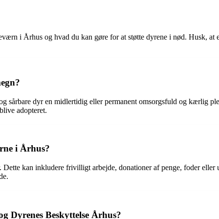
reværn i Århus og hvad du kan gøre for at støtte dyrene i nød. Husk, at 
megn?
g sårbare dyr en midlertidig eller permanent omsorgsfuld og kærlig plej
blive adopteret.
rne i Århus?
Dette kan inkludere frivilligt arbejde, donationer af penge, foder eller u
de.
og Dyrenes Beskyttelse Århus?