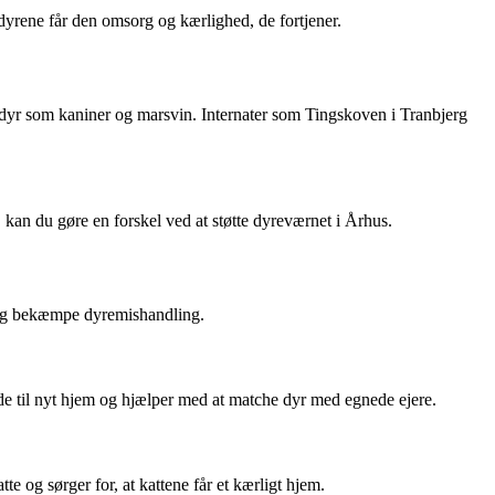
dyrene får den omsorg og kærlighed, de fortjener.
mådyr som kaniner og marsvin. Internater som Tingskoven i Tranbjerg
 kan du gøre en forskel ved at støtte dyreværnet i Århus.
r og bekæmpe dyremishandling.
nde til nyt hjem og hjælper med at matche dyr med egnede ejere.
te og sørger for, at kattene får et kærligt hjem.