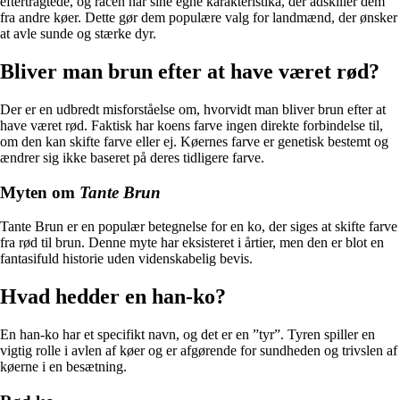
eftertragtede, og racen har sine egne karakteristika, der adskiller dem
fra andre køer. Dette gør dem populære valg for landmænd, der ønsker
at avle sunde og stærke dyr.
Bliver man brun efter at have været rød?
Der er en udbredt misforståelse om, hvorvidt man bliver brun efter at
have været rød. Faktisk har koens farve ingen direkte forbindelse til,
om den kan skifte farve eller ej. Køernes farve er genetisk bestemt og
ændrer sig ikke baseret på deres tidligere farve.
Myten om
Tante Brun
Tante Brun er en populær betegnelse for en ko, der siges at skifte farve
fra rød til brun. Denne myte har eksisteret i årtier, men den er blot en
fantasifuld historie uden videnskabelig bevis.
Hvad hedder en han-ko?
En han-ko har et specifikt navn, og det er en ”tyr”. Tyren spiller en
vigtig rolle i avlen af køer og er afgørende for sundheden og trivslen af
køerne i en besætning.