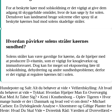
For at beskytte køer mod solskoldning er det vigtigt at give dem
adgang til skyggefulde områder, hvor de kan søge ly for solen.
Derudover kan landmænd bruge solcreme eller spray til at
beskytte køernes hud mod solens skadelige stråler.
Hvordan påvirker solens stråler køernes
sundhed?
Solens stråler kan være gavnlige for køerne, da de hjælper med
at producere D-vitamin, som er vigtigt for knoglevækst og
immunforsvaret. Dog kan for meget sol eksponering føre til
solskoldning, dehydrering og andre sundhedsproblemer, derfor
er det vigtigt at regulere køernes tid i solen.
Hundepoter og Salt: Alt du behøver at vide
•
Velfærdskylling: Alt hvad
du behøver at vide
•
Tykkat: Hvordan Hjælper Man En Overvægtig
Kat Med At Taber Sig?
•
Keni i Knuthenborg – Oplev Tigeren
•
Hvor
mange hunde er der i Danmark og hvad ved vi om dem?
•
Michael
Carlsen: En Dybdegående Analyse
•
Ahorntræer og Giftige Planter for
Heste: Hvad Du Skal Vide
•
Dyreetisk Råd: Værdien af Dyrevelfærd
•