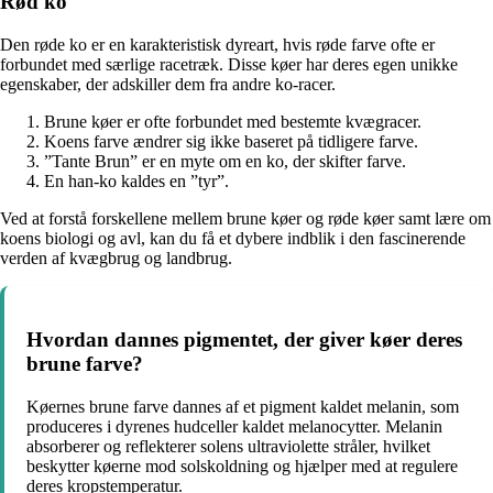
Rød ko
Den røde ko er en karakteristisk dyreart, hvis røde farve ofte er
forbundet med særlige racetræk. Disse køer har deres egen unikke
egenskaber, der adskiller dem fra andre ko-racer.
Brune køer er ofte forbundet med bestemte kvægracer.
Koens farve ændrer sig ikke baseret på tidligere farve.
”Tante Brun” er en myte om en ko, der skifter farve.
En han-ko kaldes en ”tyr”.
Ved at forstå forskellene mellem brune køer og røde køer samt lære om
koens biologi og avl, kan du få et dybere indblik i den fascinerende
verden af kvægbrug og landbrug.
Hvordan dannes pigmentet, der giver køer deres
brune farve?
Køernes brune farve dannes af et pigment kaldet melanin, som
produceres i dyrenes hudceller kaldet melanocytter. Melanin
absorberer og reflekterer solens ultraviolette stråler, hvilket
beskytter køerne mod solskoldning og hjælper med at regulere
deres kropstemperatur.