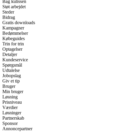
Bag kulissen
Støt arbejdet
Steder
Bidrag
Gratis downloads
Kampagner
Bedømmelser
Købeguides
Trin for trin
Optagelser
Detaljer
Kundeservice
Spørgsmål
Udtalelse
Jobopslag
Giv et tip
Bruger
Min bruger
Løsning
Prisniveau
Værdier
Løsninger
Partnerskab
Sponsor
Annoncepartner