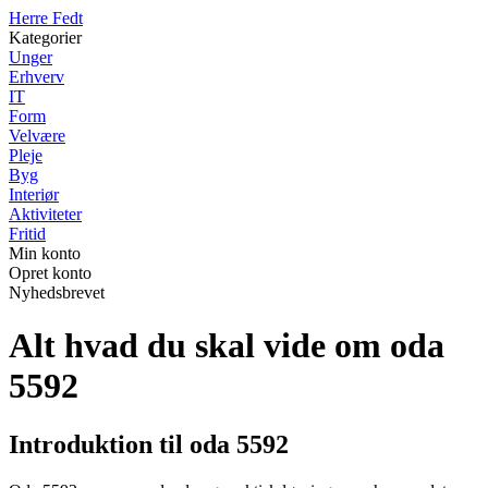
Herre Fedt
Kategorier
Unger
Erhverv
IT
Form
Velvære
Pleje
Byg
Interiør
Aktiviteter
Fritid
Min konto
Opret konto
Nyhedsbrevet
Alt hvad du skal vide om oda
5592
Introduktion til oda 5592