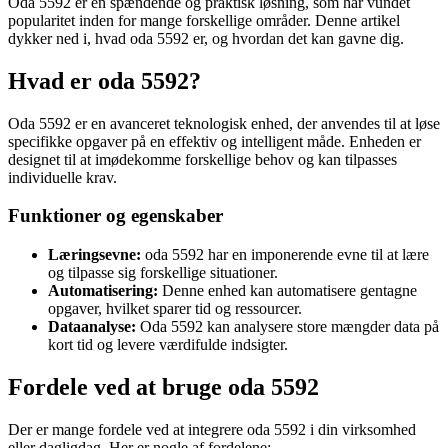
Oda 5592 er en spændende og praktisk løsning, som har vundet
popularitet inden for mange forskellige områder. Denne artikel
dykker ned i, hvad oda 5592 er, og hvordan det kan gavne dig.
Hvad er oda 5592?
Oda 5592 er en avanceret teknologisk enhed, der anvendes til at løse
specifikke opgaver på en effektiv og intelligent måde. Enheden er
designet til at imødekomme forskellige behov og kan tilpasses
individuelle krav.
Funktioner og egenskaber
Læringsevne:
oda 5592 har en imponerende evne til at lære
og tilpasse sig forskellige situationer.
Automatisering:
Denne enhed kan automatisere gentagne
opgaver, hvilket sparer tid og ressourcer.
Dataanalyse:
Oda 5592 kan analysere store mængder data på
kort tid og levere værdifulde indsigter.
Fordele ved at bruge oda 5592
Der er mange fordele ved at integrere oda 5592 i din virksomhed
eller dagligdag. Her er nogle af fordelene: