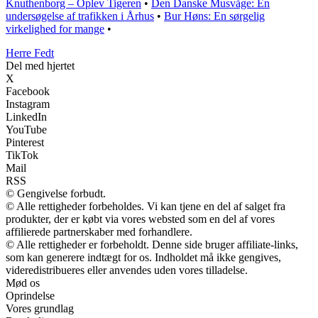
Knuthenborg – Oplev Tigeren
•
Den Danske Musvåge: En
undersøgelse af trafikken i Århus
•
Bur Høns: En sørgelig
virkelighed for mange
•
Herre Fedt
Del med hjertet
X
Facebook
Instagram
LinkedIn
YouTube
Pinterest
TikTok
Mail
RSS
© Gengivelse forbudt.
© Alle rettigheder forbeholdes. Vi kan tjene en del af salget fra
produkter, der er købt via vores websted som en del af vores
affilierede partnerskaber med forhandlere.
© Alle rettigheder er forbeholdt. Denne side bruger affiliate-links,
som kan generere indtægt for os. Indholdet må ikke gengives,
videredistribueres eller anvendes uden vores tilladelse.
Mød os
Oprindelse
Vores grundlag