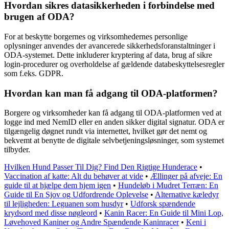
Hvordan sikres datasikkerheden i forbindelse med
brugen af ODA?
For at beskytte borgernes og virksomhedernes personlige
oplysninger anvendes der avancerede sikkerhedsforanstaltninger i
ODA-systemet. Dette inkluderer kryptering af data, brug af sikre
login-procedurer og overholdelse af gældende databeskyttelsesregler
som f.eks. GDPR.
Hvordan kan man få adgang til ODA-platformen?
Borgere og virksomheder kan få adgang til ODA-platformen ved at
logge ind med NemID eller en anden sikker digital signatur. ODA er
tilgængelig døgnet rundt via internettet, hvilket gør det nemt og
bekvemt at benytte de digitale selvbetjeningsløsninger, som systemet
tilbyder.
Hvilken Hund Passer Til Dig? Find Den Rigtige Hunderace
•
Vaccination af katte: Alt du behøver at vide
•
Ællinger på afveje: En
guide til at hjælpe dem hjem igen
•
Hundeløb i Mudret Terræn: En
Guide til En Sjov og Udfordrende Oplevelse
•
Alternative kæledyr
til lejligheden: Leguanen som husdyr
•
Udforsk spændende
krydsord med disse nøgleord
•
Kanin Racer: En Guide til Mini Lop,
Løvehoved Kaniner og Andre Spændende Kaninracer
•
Keni i