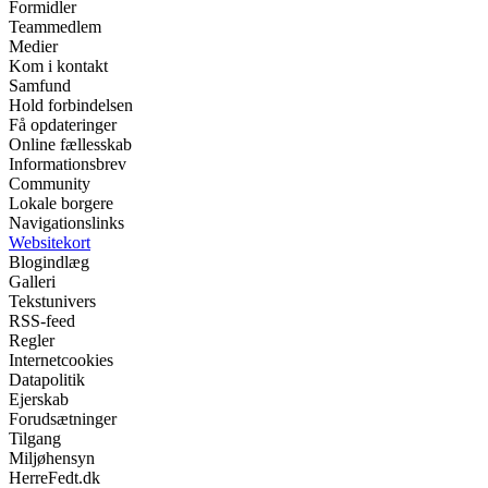
Formidler
Teammedlem
Medier
Kom i kontakt
Samfund
Hold forbindelsen
Få opdateringer
Online fællesskab
Informationsbrev
Community
Lokale borgere
Navigationslinks
Websitekort
Blogindlæg
Galleri
Tekstunivers
RSS-feed
Regler
Internetcookies
Datapolitik
Ejerskab
Forudsætninger
Tilgang
Miljøhensyn
HerreFedt.dk