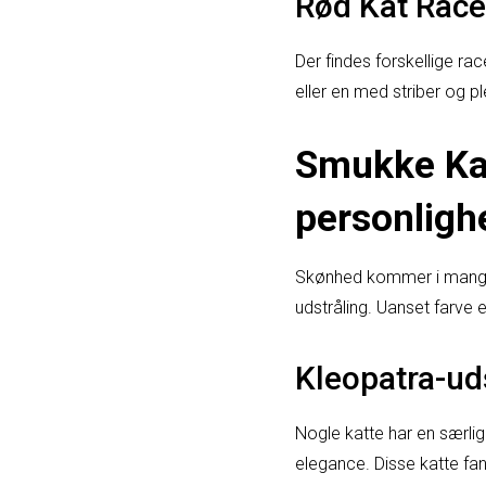
Rød Kat Race
Der findes forskellige ra
eller en med striber og pl
Smukke Kat
personligh
Skønhed kommer i mange f
udstråling. Uanset farve
Kleopatra-ud
Nogle katte har en særli
elegance. Disse katte f