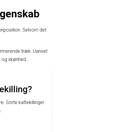
egenskab
enposition. Selvom det
charmerende træk. Uanset
er og skønhed.
killing?
e. Sorte kattekillinger
.