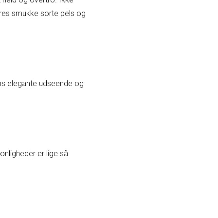
res smukke sorte pels og
ens elegante udseende og
nligheder er lige så