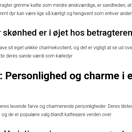
agter grimme katte som mindre ønskværdige, er sandheden, at
grimt dyr kan være lige så kærligt og hengivent som enhver anden
 skønhed er i øjet hos betragtere
ave sit eget unikke charmekvotient, og det er vigtigt at se ud ov
te deres sande værdi som kæledyr.
: Personlighed og charme i e
deres levende farve og charmerende personligheder. Deres tilst
, og de er populære valg blandt katteejere verden over.