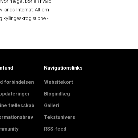
Hvor meget bør en hvalp
yllands Internat: Alt om
g og kyllingeskrog suppe
•
mfund
Navigationslinks
d forbindelsen
Websitekort
opdateringer
Blogindlæg
ine fællesskab
Galleri
ormationsbrev
Tekstunivers
mmunity
RSS-feed