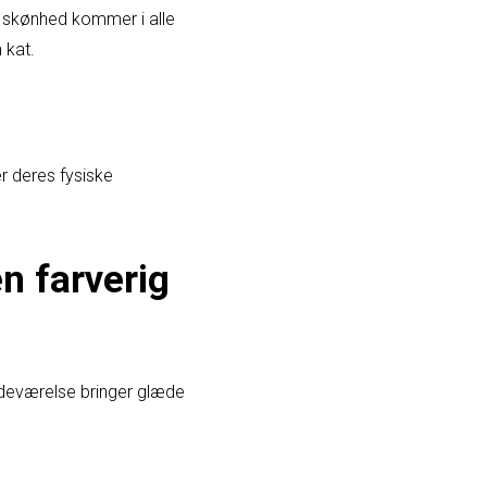
 skønhed kommer i alle
 kat.
n
er deres fysiske
n farverig
edeværelse bringer glæde