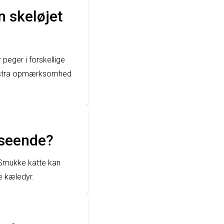
 skeløjet
peger i forskellige
t ekstra opmærksomhed
dseende?
 Smukke katte kan
e kæledyr.