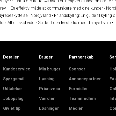
et dyr?
•
Fakta om katte: Alt hvad du behøver at vide om katte
•
rev – En effektiv måde at kommunikere med dine kunder
•
Nordj
dyrebeskyttelse i Nordjylland
•
Frilandskylling: En guide til kyllin
e: Alt du skal vide
•
Guide til den første tid med din nye hvalp
•
Detaljer
Bruger
Partnerskab
Sa
Kundeservice
Min bruger
Sponsor
Hol
Spørgsmål
Løsning
Annoncepartner
Få 
Udtalelse
Prisniveau
Formidler
Onl
Jobopslag
Værdier
Teammedlem
Inf
Giv et tip
Løsninger
Medier
Co