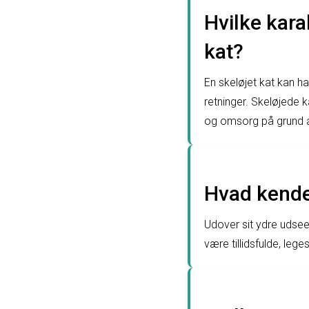
Hvilke kar
kat?
En skeløjet kat kan h
retninger. Skeløjede 
og omsorg på grund a
Hvad kende
Udover sit ydre udse
være tillidsfulde, leg