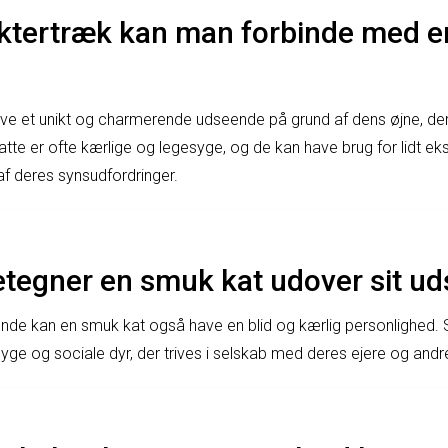
aktertræk kan man forbinde med en
ave et unikt og charmerende udseende på grund af dens øjne, der 
katte er ofte kærlige og legesyge, og de kan have brug for lid
f deres synsudfordringer.
tegner en smuk kat udover sit u
ende kan en smuk kat også have en blid og kærlig personlighed.
esyge og sociale dyr, der trives i selskab med deres ejere og andr