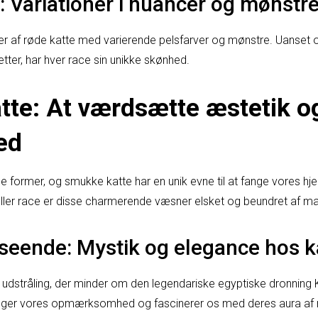
: Variationer i nuancer og mønstr
cer af røde katte med varierende pelsfarver og mønstre. Uanset o
etter, har hver race sin unikke skønhed.
te: At værdsætte æstetik o
ed
ormer, og smukke katte har en unik evne til at fange vores hj
 eller race er disse charmerende væsner elsket og beundret af m
seende: Mystik og elegance hos k
g udstråling, der minder om den legendariske egyptiske dronnin
anger vores opmærksomhed og fascinerer os med deres aura af 