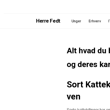
Herre Fedt
Unger
Erhverv
I
Alt hvad du 
og deres kar
Sort Katte
ven
Sorte kattekillinger har 