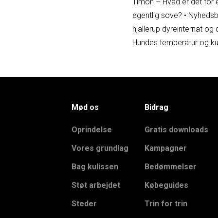
Timon – Hvad er det for 
egentlig sove?
•
Nyhedsb
hjallerup dyreinternat og 
Hundes temperatur og kuld
Mød os
Bidrag
Oprindelse
Gratis downloads
Vores grundlag
Kampagner
Bag kulissen
Bedømmelser
Støt arbejdet
Købeguides
Steder
Trin for trin