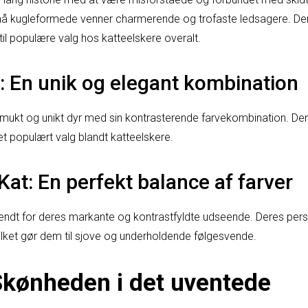
må kugleformede venner charmerende og trofaste ledsagere. De
il populære valg hos katteelskere overalt.
t: En unik og elegant kombination
 smukt og unikt dyr med sin kontrasterende farvekombination. D
 et populært valg blandt katteelskere.
Kat: En perfekt balance af farver
kendt for deres markante og kontrastfyldte udseende. Deres perso
vilket gør dem til sjove og underholdende følgesvende.
Skønheden i det uventede