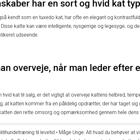
skaber har en sort og hvid kat ty
også kendt som en tuxedo kat, har ofte en elegant og kontrastful
Disse katte kan være intelligente, nysgerrige og legesyge, og de
tikeret udseende.
n overveje, når man leder efter e
 hvid kat til salg, er det vigtigt at overveje kattens helbred, te
ig, at katten kommer fra en pålidelig opdrætter, der har taget sig
ive katten den rette omsorg og opmærksomhed gennem hele dens l
itihundetræning til levetid
•
Måge Unge: Alt hvad du behøver at 