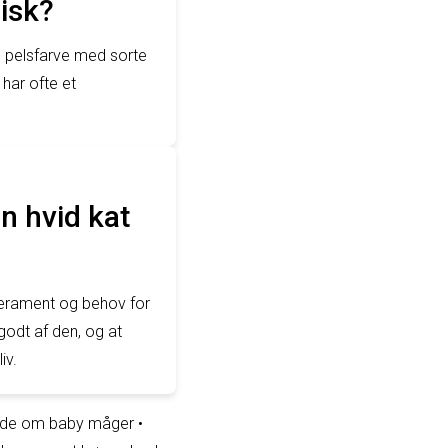
pisk?
d pelsfarve med sorte
 har ofte et
n hvid kat
mperament og behov for
 godt af den, og at
iv.
vide om baby måger
•