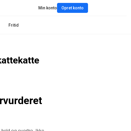
Min konto
Opret konto
Fritid
kattekatte
rvurderet
 held og overtro. Ikke