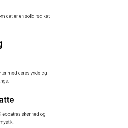
e
m det er en solid rød kat
g
erter med deres ynde og
ange.
atte
g Kleopatras skønhed og
mystik.