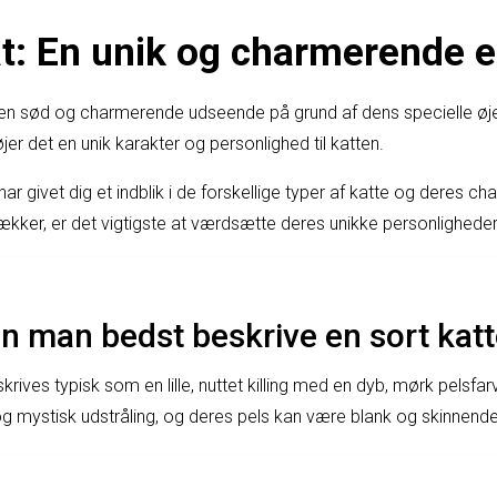
at: En unik og charmerende 
 en sød og charmerende udseende på grund af dens specielle øj
jer det en unik karakter og personlighed til katten.
 har givet dig et indblik i de forskellige typer af katte og deres 
rækker, er det vigtigste at værdsætte deres unikke personlighed
 man bedst beskrive en sort katte
skrives typisk som en lille, nuttet killing med en dyb, mørk pelsfarv
g mystisk udstråling, og deres pels kan være blank og skinnende