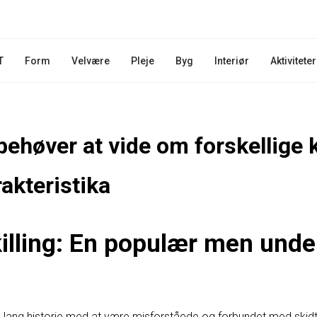
T
Form
Velvære
Pleje
Byg
Interiør
Aktiviteter
behøver at vide om forskellige 
akteristika
killing: En populær men unde
en lang historie med at være misforståede og forbundet med skidt