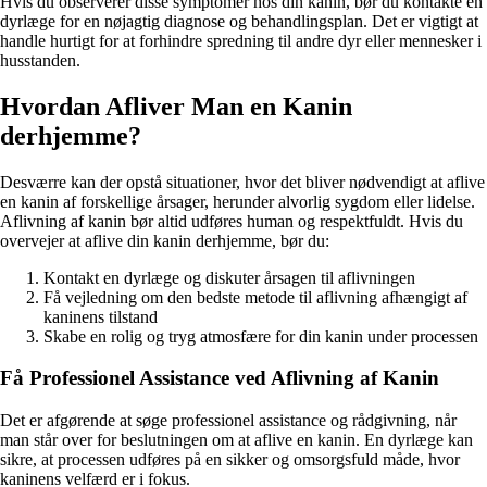
Hvis du observerer disse symptomer hos din kanin, bør du kontakte en
dyrlæge for en nøjagtig diagnose og behandlingsplan. Det er vigtigt at
handle hurtigt for at forhindre spredning til andre dyr eller mennesker i
husstanden.
Hvordan Afliver Man en Kanin
derhjemme?
Desværre kan der opstå situationer, hvor det bliver nødvendigt at aflive
en kanin af forskellige årsager, herunder alvorlig sygdom eller lidelse.
Aflivning af kanin bør altid udføres human og respektfuldt. Hvis du
overvejer at aflive din kanin derhjemme, bør du:
Kontakt en dyrlæge og diskuter årsagen til aflivningen
Få vejledning om den bedste metode til aflivning afhængigt af
kaninens tilstand
Skabe en rolig og tryg atmosfære for din kanin under processen
Få Professionel Assistance ved Aflivning af Kanin
Det er afgørende at søge professionel assistance og rådgivning, når
man står over for beslutningen om at aflive en kanin. En dyrlæge kan
sikre, at processen udføres på en sikker og omsorgsfuld måde, hvor
kaninens velfærd er i fokus.