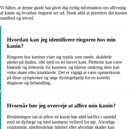
Vi håber, at denne guide har givet dig nyttig information om aflivning
af kanin og hvordan ringorm ser ud. Husk altid at prioritere din kanins
sundhed og trivsel.
Hvordan kan jeg identificere ringorm hos min
kanin?
Ringorm hos kaniner viser sig typisk som runde, skaldede
pletter på huden, ofte med en let hævet kant. Pletterne kan være
kløende og irriterede for kaninen, og hårene omkring dem kan
virke skøre eller knækkede. Det er vigtigt at være opmærksom
på disse symptomer og søge dyrlægehjælp for en korrekt
diagnose og behandling.
Hvornår bør jeg overveje at aflive min kanin?
Beslutningen om at aflive en kanin bør altid træffes i samråd
med en dyrlæge og med kaninens velfærd for øje. Alvorlige
sygdomme, uhelbredelige lidelser eller alvorlige skader kan