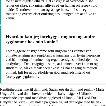
for at sikre dyrets velfærd. Det er vigtigt at overholde disse
regler og sikre, at kaninen aflives på en human og respektfuld
måde. Derudover bør man også tage hensyn til sine egne
følelser og overvejelser omkring beslutningen om at aflive en
kanin.
Hvordan kan jeg forebygge ringorm og andre
sygdomme hos min kanin?
Forebyggelse af sygdomme som ringorm hos kaniner kan
omfatte regelmæssig rengøring af kaninens bur, hygiejnepraksis
ved håndtering af kaninen, og regelmæssige sundhedstjek hos
en dyrlæge. Det er vigtigt at sikre, at kaninen lever i et rent og
sundt miljø, får en afbalanceret kost, og har adgang til motion
og frisk luft for at opretholde en god sundhedstilstand og
forebygge sygdomme.
Rentlighedstræning til din hund: Sådan gør du din hund renlig
•
Måge
Unge: Alt hvad du behøver at vide om baby måger
•
Udforsk
spændende krydsord med disse nøgleord
•
Hund – Alt Hvad Du
Behøver At Vide
•
Sæt halen på grisen og lad den logre med halen
•